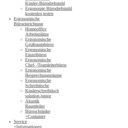
Kinder-Bürodrehstuhl
Ergonomie Bürodrehstuhl
kostenlos testen
Ergonomische
Büroeinrichtung
Homeoffice
Arbeitsplätze
Ergonomische
Großraumbüros
Ergonomische
Einzelbüros
Ergonomische
Chef- /Teamleiterbüros
Ergonomische
Besprechungsräume
Ergonomische
Schreibtische
Kinderschreibtisch
solution.junior
Akustik
Raumteiler
Büroschränke
+Container
Service
+Informationen