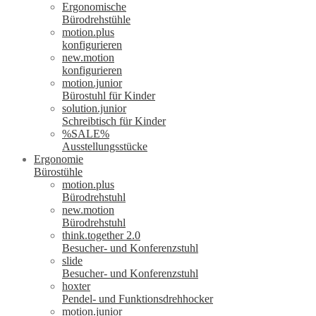
Ergonomische
Bürodrehstühle
motion.plus
konfigurieren
new.motion
konfigurieren
motion.junior
Bürostuhl für Kinder
solution.junior
Schreibtisch für Kinder
%SALE%
Ausstellungsstücke
Ergonomie
Bürostühle
motion.plus
Bürodrehstuhl
new.motion
Bürodrehstuhl
think.together 2.0
Besucher- und Konferenzstuhl
slide
Besucher- und Konferenzstuhl
hoxter
Pendel- und Funktionsdrehhocker
motion.junior