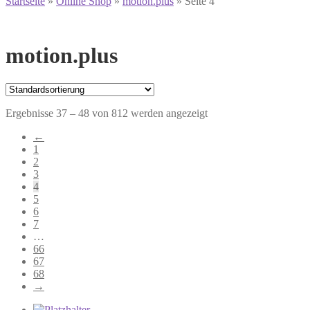
Startseite
»
Online Shop
»
motion.plus
»
Seite 4
motion.plus
Ergebnisse 37 – 48 von 812 werden angezeigt
←
1
2
3
4
5
6
7
…
66
67
68
→