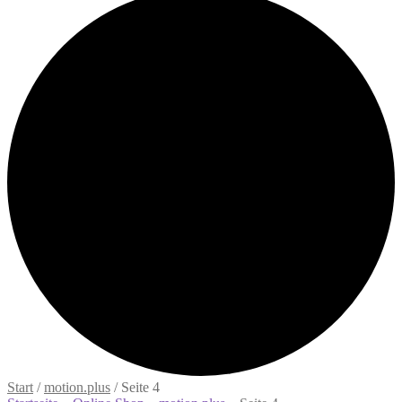
Start
/
motion.plus
/
Seite 4