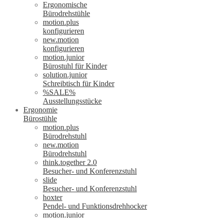
Ergonomische
Bürodrehstühle
motion.plus
konfigurieren
new.motion
konfigurieren
motion.junior
Bürostuhl für Kinder
solution.junior
Schreibtisch für Kinder
%SALE%
Ausstellungsstücke
Ergonomie
Bürostühle
motion.plus
Bürodrehstuhl
new.motion
Bürodrehstuhl
think.together 2.0
Besucher- und Konferenzstuhl
slide
Besucher- und Konferenzstuhl
hoxter
Pendel- und Funktionsdrehhocker
motion.junior