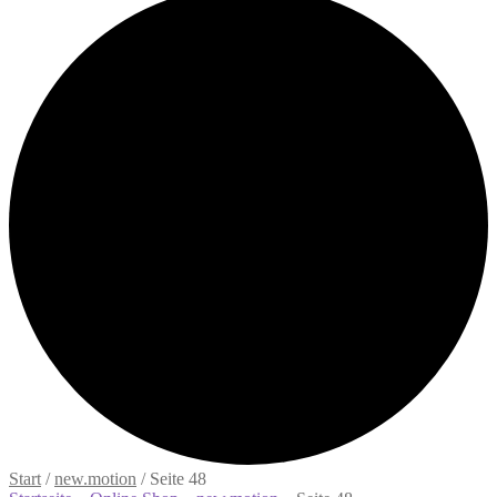
Start
/
new.motion
/
Seite 48