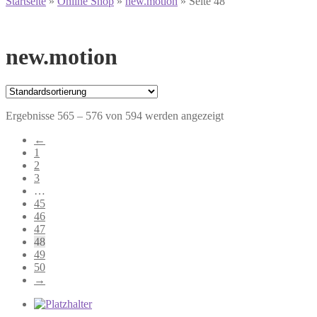
Startseite
»
Online Shop
»
new.motion
»
Seite 48
new.motion
Ergebnisse 565 – 576 von 594 werden angezeigt
←
1
2
3
…
45
46
47
48
49
50
→