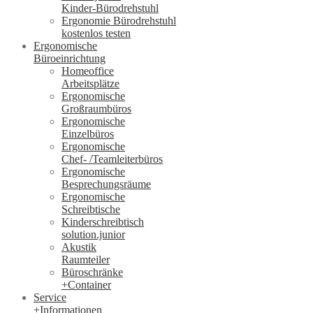
Kinder-Bürodrehstuhl
Ergonomie Bürodrehstuhl
kostenlos testen
Ergonomische
Büroeinrichtung
Homeoffice
Arbeitsplätze
Ergonomische
Großraumbüros
Ergonomische
Einzelbüros
Ergonomische
Chef- /Teamleiterbüros
Ergonomische
Besprechungsräume
Ergonomische
Schreibtische
Kinderschreibtisch
solution.junior
Akustik
Raumteiler
Büroschränke
+Container
Service
+Informationen