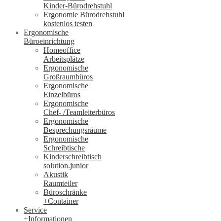
Kinder-Bürodrehstuhl
Ergonomie Bürodrehstuhl
kostenlos testen
Ergonomische
Büroeinrichtung
Homeoffice
Arbeitsplätze
Ergonomische
Großraumbüros
Ergonomische
Einzelbüros
Ergonomische
Chef- /Teamleiterbüros
Ergonomische
Besprechungsräume
Ergonomische
Schreibtische
Kinderschreibtisch
solution.junior
Akustik
Raumteiler
Büroschränke
+Container
Service
+Informationen