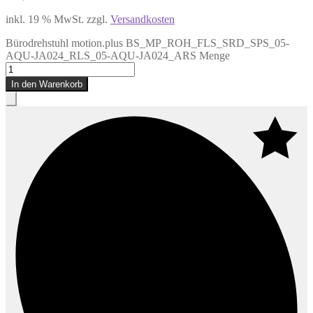
inkl. 19 % MwSt.
zzgl.
Versandkosten
Bürodrehstuhl motion.plus BS_MP_ROH_FLS_SRD_SPS_05-
AQU-JA024_RLS_05-AQU-JA024_ARS Menge
In den Warenkorb