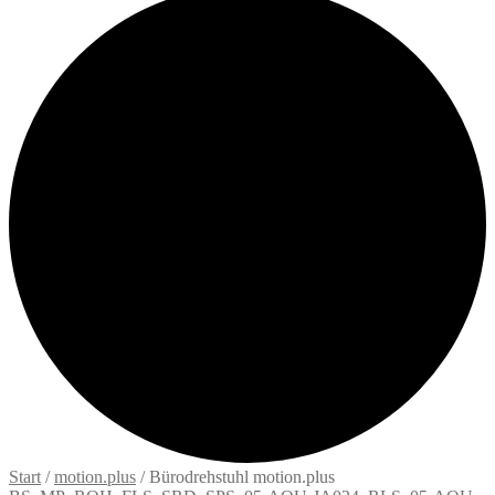
Start
/
motion.plus
/
Bürodrehstuhl motion.plus