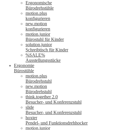
Ergonomische
Bürodrehstühle
motion.plus
konfigurieren
new.motion
konfigurieren
motion.junior
Bürostuhl für Kinder
solution.junior
Schreibtisch für Kinder
%SALE%
Ausstellungsstücke
Ergonomie
Bürostühle
motion.plus
Bürodrehstuhl
new.motion
Bürodrehstuhl
think.together 2.0
Besucher- und Konferenzstuhl
slide
Besucher- und Konferenzstuhl
hoxter
Pendel- und Funktionsdrehhocker
motion.junior