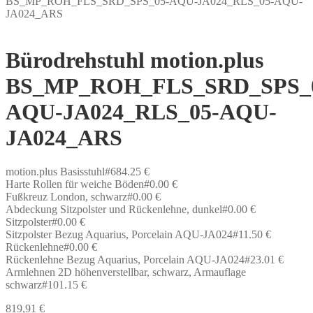
BS_MP_ROH_FLS_SRD_SPS_05-AQU-JA024_RLS_05-AQU-
JA024_ARS
Bürodrehstuhl motion.plus
BS_MP_ROH_FLS_SRD_SPS_
AQU-JA024_RLS_05-AQU-
JA024_ARS
motion.plus Basisstuhl#684.25 €
Harte Rollen für weiche Böden#0.00 €
Fußkreuz London, schwarz#0.00 €
Abdeckung Sitzpolster und Rückenlehne, dunkel#0.00 €
Sitzpolster#0.00 €
Sitzpolster Bezug Aquarius, Porcelain AQU-JA024#11.50 €
Rückenlehne#0.00 €
Rückenlehne Bezug Aquarius, Porcelain AQU-JA024#23.01 €
Armlehnen 2D höhenverstellbar, schwarz, Armauflage
schwarz#101.15 €
819,91
€