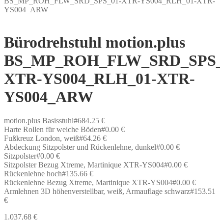
BS_MP_ROH_FLW_SRD_SPS_01-XTR-YS004_RLH_01-XTR-
YS004_ARW
Bürodrehstuhl motion.plus
BS_MP_ROH_FLW_SRD_SPS_
XTR-YS004_RLH_01-XTR-
YS004_ARW
motion.plus Basisstuhl#684.25 €
Harte Rollen für weiche Böden#0.00 €
Fußkreuz London, weiß#64.26 €
Abdeckung Sitzpolster und Rückenlehne, dunkel#0.00 €
Sitzpolster#0.00 €
Sitzpolster Bezug Xtreme, Martinique XTR-YS004#0.00 €
Rückenlehne hoch#135.66 €
Rückenlehne Bezug Xtreme, Martinique XTR-YS004#0.00 €
Armlehnen 3D höhenverstellbar, weiß, Armauflage schwarz#153.51
€
1.037,68
€