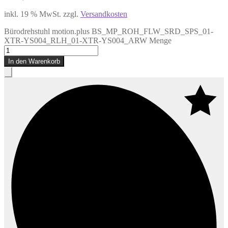
inkl. 19 % MwSt.
zzgl.
Versandkosten
Bürodrehstuhl motion.plus BS_MP_ROH_FLW_SRD_SPS_01-
XTR-YS004_RLH_01-XTR-YS004_ARW Menge
In den Warenkorb