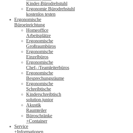
Kinder-Bürodrehstuhl
Ergonomie Bürodrehstuhl
kostenlos testen
Ergonomische
Büroeinrichtung
Homeoffice
Arbeitsplätze
Ergonomische
Großraumbüros
Ergonomische
Einzelbüros
Ergonomische
Chef- /Teamleiterbüros
Ergonomische
Besprechungsräume
Ergonomische
Schreibtische
Kinderschreibtisch
solution.junior
Akustik
Raumteiler
Büroschränke
+Container
Service
+Informationen