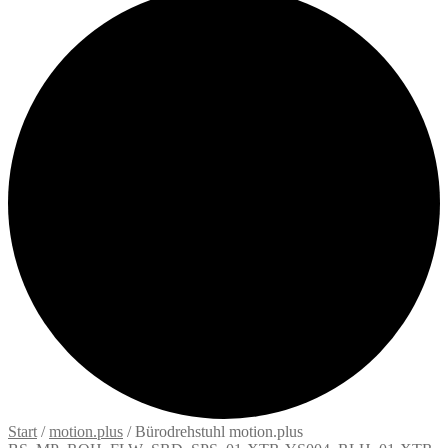
Start
/
motion.plus
/
Bürodrehstuhl motion.plus