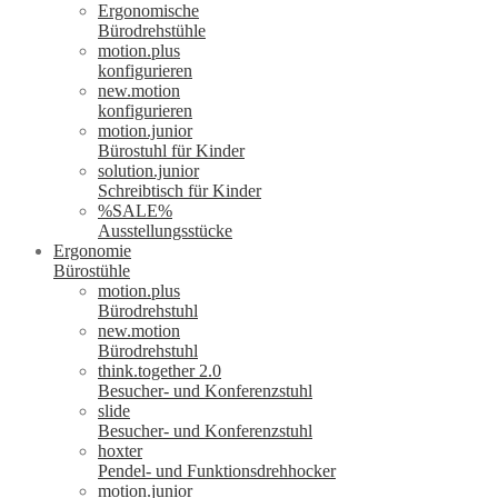
Ergonomische
Bürodrehstühle
motion.plus
konfigurieren
new.motion
konfigurieren
motion.junior
Bürostuhl für Kinder
solution.junior
Schreibtisch für Kinder
%SALE%
Ausstellungsstücke
Ergonomie
Bürostühle
motion.plus
Bürodrehstuhl
new.motion
Bürodrehstuhl
think.together 2.0
Besucher- und Konferenzstuhl
slide
Besucher- und Konferenzstuhl
hoxter
Pendel- und Funktionsdrehhocker
motion.junior