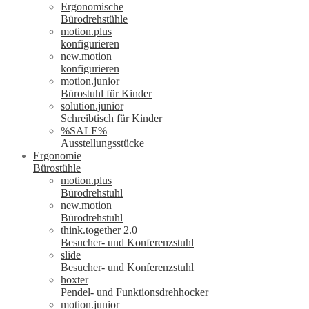
Ergonomische
Bürodrehstühle
motion.plus
konfigurieren
new.motion
konfigurieren
motion.junior
Bürostuhl für Kinder
solution.junior
Schreibtisch für Kinder
%SALE%
Ausstellungsstücke
Ergonomie
Bürostühle
motion.plus
Bürodrehstuhl
new.motion
Bürodrehstuhl
think.together 2.0
Besucher- und Konferenzstuhl
slide
Besucher- und Konferenzstuhl
hoxter
Pendel- und Funktionsdrehhocker
motion.junior