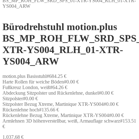
BS_MP_ROH_FLW_SRD_SPS_01-XTR-YS004_RLH_01-XTR-
YS004_ARW
Bürodrehstuhl motion.plus
BS_MP_ROH_FLW_SRD_SPS_
XTR-YS004_RLH_01-XTR-
YS004_ARW
motion.plus Basisstuhl#684.25 €
Harte Rollen für weiche Böden#0.00 €
Fußkreuz London, weiß#64.26 €
Abdeckung Sitzpolster und Rückenlehne, dunkel#0.00 €
Sitzpolster#0.00 €
Sitzpolster Bezug Xtreme, Martinique XTR-YS004#0.00 €
Rückenlehne hoch#135.66 €
Rückenlehne Bezug Xtreme, Martinique XTR-YS004#0.00 €
Armlehnen 3D höhenverstellbar, weiß, Armauflage schwarz#153.51
€
1.037,68
€