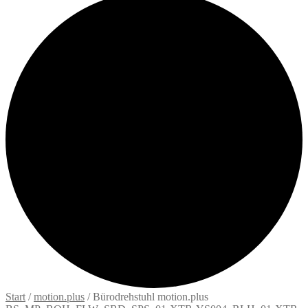
Start
/
motion.plus
/
Bürodrehstuhl motion.plus