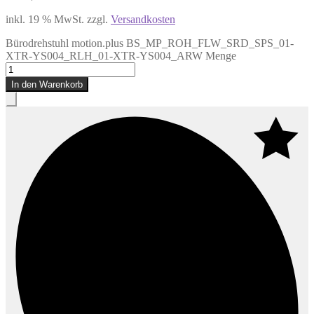
inkl. 19 % MwSt.
zzgl.
Versandkosten
Bürodrehstuhl motion.plus BS_MP_ROH_FLW_SRD_SPS_01-
XTR-YS004_RLH_01-XTR-YS004_ARW Menge
In den Warenkorb