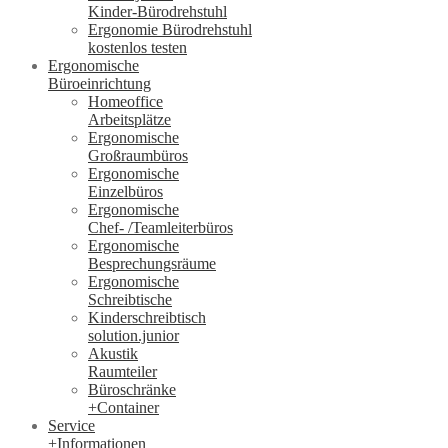
Kinder-Bürodrehstuhl
Ergonomie Bürodrehstuhl
kostenlos testen
Ergonomische
Büroeinrichtung
Homeoffice
Arbeitsplätze
Ergonomische
Großraumbüros
Ergonomische
Einzelbüros
Ergonomische
Chef- /Teamleiterbüros
Ergonomische
Besprechungsräume
Ergonomische
Schreibtische
Kinderschreibtisch
solution.junior
Akustik
Raumteiler
Büroschränke
+Container
Service
+Informationen