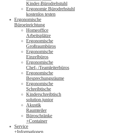
Kinder-Bürodrehstuhl
Ergonomie Bürodrehstuhl
kostenlos testen
Ergonomische
Büroeinrichtung
Homeoffice
Arbeitsplätze
Ergonomische
Großraumbüros
Ergonomische
Einzelbüros
Ergonomische
Chef- /Teamleiterbüros
Ergonomische
Besprechungsräume
Ergonomische
Schreibtische
Kinderschreibtisch
solution.junior
Akustik
Raumteiler
Büroschränke
+Container
Service
+Informationen