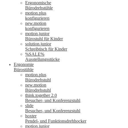
Ergonomische
Bürodrehstühle
motion.plus
konfigurieren
new.motion
konfigurieren
motion.junior
Bürostuhl für Kinder
solution.junior
Schreibtisch für Kinder
%SALE%
Ausstellungsstücke
Ergonomie
Bürostühle
motion.plus
Bürodrehstuhl
new.motion
Bürodrehstuhl
think.together 2.0
Besucher- und Konferenzstuhl
slide
Besucher- und Konferenzstuhl
hoxter
Pendel- und Funktionsdrehhocker
motion.junior