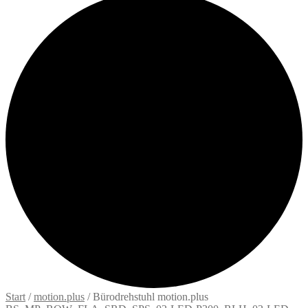
Start
/
motion.plus
/
Bürodrehstuhl motion.plus