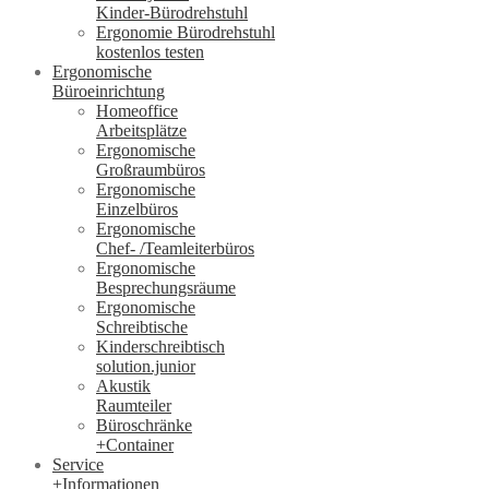
Kinder-Bürodrehstuhl
Ergonomie Bürodrehstuhl
kostenlos testen
Ergonomische
Büroeinrichtung
Homeoffice
Arbeitsplätze
Ergonomische
Großraumbüros
Ergonomische
Einzelbüros
Ergonomische
Chef- /Teamleiterbüros
Ergonomische
Besprechungsräume
Ergonomische
Schreibtische
Kinderschreibtisch
solution.junior
Akustik
Raumteiler
Büroschränke
+Container
Service
+Informationen