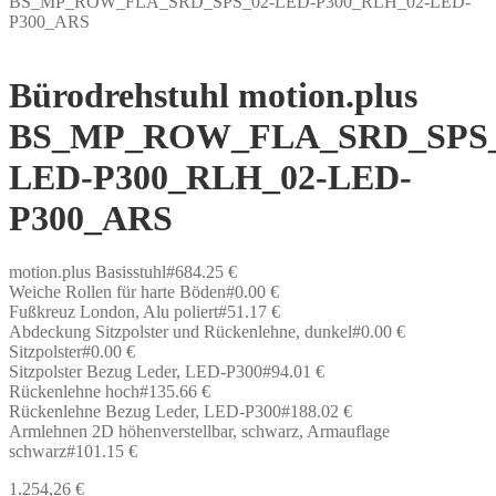
BS_MP_ROW_FLA_SRD_SPS_02-LED-P300_RLH_02-LED-
P300_ARS
Bürodrehstuhl motion.plus
BS_MP_ROW_FLA_SRD_SPS_
LED-P300_RLH_02-LED-
P300_ARS
motion.plus Basisstuhl#684.25 €
Weiche Rollen für harte Böden#0.00 €
Fußkreuz London, Alu poliert#51.17 €
Abdeckung Sitzpolster und Rückenlehne, dunkel#0.00 €
Sitzpolster#0.00 €
Sitzpolster Bezug Leder, LED-P300#94.01 €
Rückenlehne hoch#135.66 €
Rückenlehne Bezug Leder, LED-P300#188.02 €
Armlehnen 2D höhenverstellbar, schwarz, Armauflage
schwarz#101.15 €
1.254,26
€