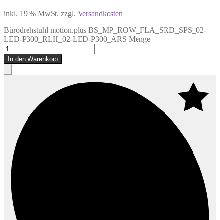
inkl. 19 % MwSt.
zzgl.
Versandkosten
Bürodrehstuhl motion.plus BS_MP_ROW_FLA_SRD_SPS_02-
LED-P300_RLH_02-LED-P300_ARS Menge
In den Warenkorb