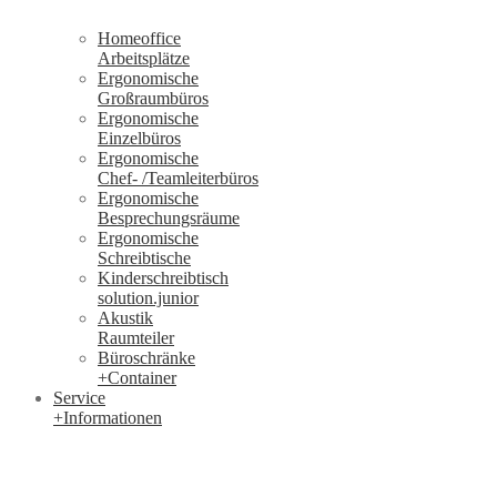
Homeoffice
Arbeitsplätze
Ergonomische
Großraumbüros
Ergonomische
Einzelbüros
Ergonomische
Chef- /Teamleiterbüros
Ergonomische
Besprechungsräume
Ergonomische
Schreibtische
Kinderschreibtisch
solution.junior
Akustik
Raumteiler
Büroschränke
+Container
Service
+Informationen