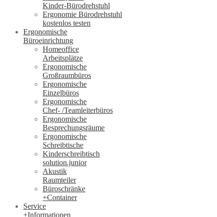
Kinder-Bürodrehstuhl
Ergonomie Bürodrehstuhl
kostenlos testen
Ergonomische
Büroeinrichtung
Homeoffice
Arbeitsplätze
Ergonomische
Großraumbüros
Ergonomische
Einzelbüros
Ergonomische
Chef- /Teamleiterbüros
Ergonomische
Besprechungsräume
Ergonomische
Schreibtische
Kinderschreibtisch
solution.junior
Akustik
Raumteiler
Büroschränke
+Container
Service
+Informationen