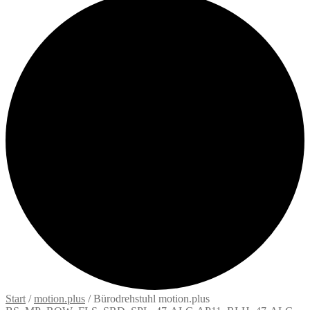
Start
/
motion.plus
/
Bürodrehstuhl motion.plus