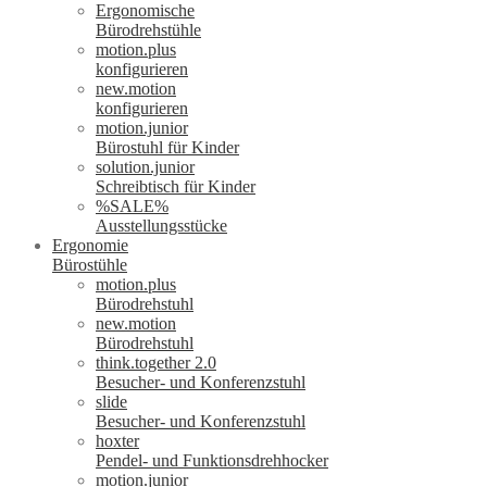
Ergonomische
Bürodrehstühle
motion.plus
konfigurieren
new.motion
konfigurieren
motion.junior
Bürostuhl für Kinder
solution.junior
Schreibtisch für Kinder
%SALE%
Ausstellungsstücke
Ergonomie
Bürostühle
motion.plus
Bürodrehstuhl
new.motion
Bürodrehstuhl
think.together 2.0
Besucher- und Konferenzstuhl
slide
Besucher- und Konferenzstuhl
hoxter
Pendel- und Funktionsdrehhocker
motion.junior