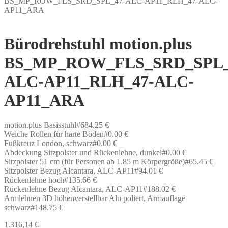
BS_MP_ROW_FLS_SRD_SPL_47-ALC-AP11_RLH_47-ALC-
AP11_ARA
Bürodrehstuhl motion.plus
BS_MP_ROW_FLS_SRD_SPL_
ALC-AP11_RLH_47-ALC-
AP11_ARA
motion.plus Basisstuhl#684.25 €
Weiche Rollen für harte Böden#0.00 €
Fußkreuz London, schwarz#0.00 €
Abdeckung Sitzpolster und Rückenlehne, dunkel#0.00 €
Sitzpolster 51 cm (für Personen ab 1.85 m Körpergröße)#65.45 €
Sitzpolster Bezug Alcantara, ALC-AP11#94.01 €
Rückenlehne hoch#135.66 €
Rückenlehne Bezug Alcantara, ALC-AP11#188.02 €
Armlehnen 3D höhenverstellbar Alu poliert, Armauflage
schwarz#148.75 €
1.316,14
€