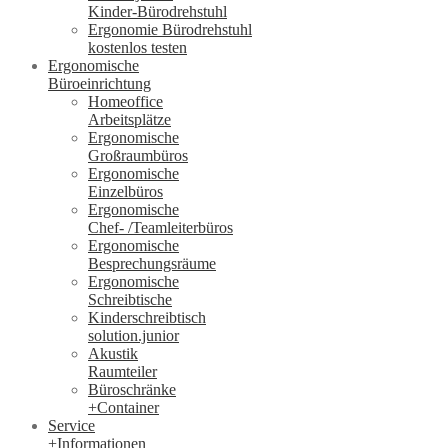
Kinder-Bürodrehstuhl
Ergonomie Bürodrehstuhl
kostenlos testen
Ergonomische
Büroeinrichtung
Homeoffice
Arbeitsplätze
Ergonomische
Großraumbüros
Ergonomische
Einzelbüros
Ergonomische
Chef- /Teamleiterbüros
Ergonomische
Besprechungsräume
Ergonomische
Schreibtische
Kinderschreibtisch
solution.junior
Akustik
Raumteiler
Büroschränke
+Container
Service
+Informationen