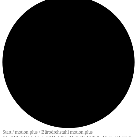
Start
/
motion.plus
/
Bürodrehstuhl motion.plus