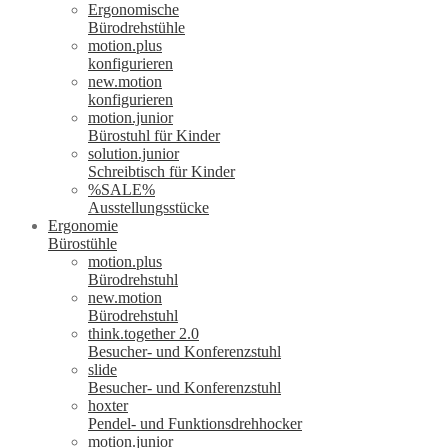
Ergonomische
Bürodrehstühle
motion.plus
konfigurieren
new.motion
konfigurieren
motion.junior
Bürostuhl für Kinder
solution.junior
Schreibtisch für Kinder
%SALE%
Ausstellungsstücke
Ergonomie
Bürostühle
motion.plus
Bürodrehstuhl
new.motion
Bürodrehstuhl
think.together 2.0
Besucher- und Konferenzstuhl
slide
Besucher- und Konferenzstuhl
hoxter
Pendel- und Funktionsdrehhocker
motion.junior