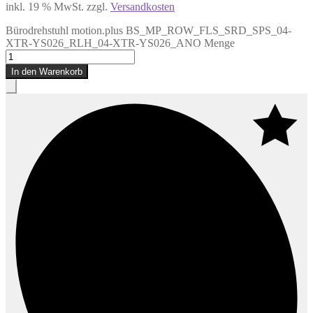
inkl. 19 % MwSt.
zzgl.
Versandkosten
Bürodrehstuhl motion.plus BS_MP_ROW_FLS_SRD_SPS_04-
XTR-YS026_RLH_04-XTR-YS026_ANO Menge
In den Warenkorb