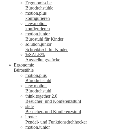
Ergonomische
Bürodrehstühle
motion.plus
konfigurieren
new.motion
konfigurieren
motion.junior
Bürostuhl für Kinder
solution.junior
Schreibtisch für Kinder
%SALE%
Ausstellungsstücke
Ergonomie
Bürostühle
motion.plus
Bürodrehstuhl
new.motion
Bürodrehstuhl
think.together 2.0
Besucher- und Konferenzstuhl
slide
Besucher- und Konferenzstuhl
hoxter
Pendel- und Funktionsdrehhocker
motion.junior