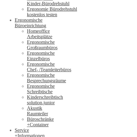
Kinder-Bürodrehstuhl
Ergonomie Bürodrehstuhl
kostenlos testen
Ergonomische
Büroeinrichtung
Homeoffice
Arbeitsplätze
Ergonomische
Großraumbüros
Ergonomische
Einzelbüros
Ergonomische
Chef- /Teamleiterbüros
Ergonomische
Besprechungsräume
Ergonomische
Schreibtische
Kinderschreibtisch
solution.junior
Akustik
Raumteiler
Büroschränke
+Container
Service
+Informationen