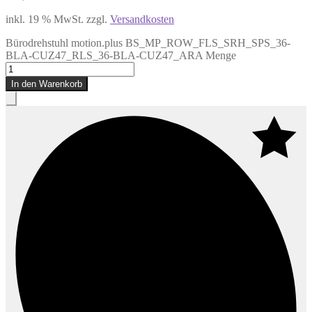
inkl. 19 % MwSt.
zzgl.
Versandkosten
Bürodrehstuhl motion.plus BS_MP_ROW_FLS_SRH_SPS_36-
BLA-CUZ47_RLS_36-BLA-CUZ47_ARA Menge
In den Warenkorb