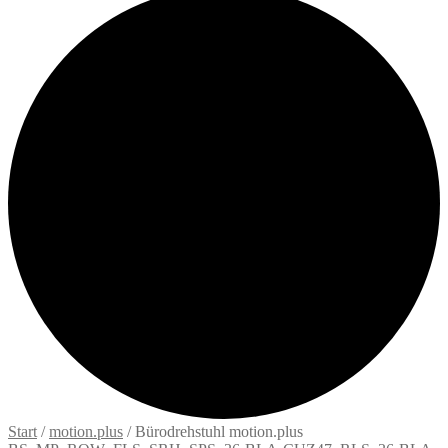
Start
/
motion.plus
/
Bürodrehstuhl motion.plus