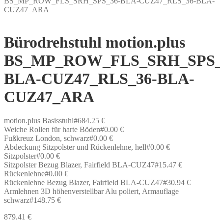
BS_MP_ROW_FLS_SRH_SPS_36-BLA-CUZ47_RLS_36-BLA-
CUZ47_ARA
Bürodrehstuhl motion.plus
BS_MP_ROW_FLS_SRH_SPS_
BLA-CUZ47_RLS_36-BLA-
CUZ47_ARA
motion.plus Basisstuhl#684.25 €
Weiche Rollen für harte Böden#0.00 €
Fußkreuz London, schwarz#0.00 €
Abdeckung Sitzpolster und Rückenlehne, hell#0.00 €
Sitzpolster#0.00 €
Sitzpolster Bezug Blazer, Fairfield BLA-CUZ47#15.47 €
Rückenlehne#0.00 €
Rückenlehne Bezug Blazer, Fairfield BLA-CUZ47#30.94 €
Armlehnen 3D höhenverstellbar Alu poliert, Armauflage
schwarz#148.75 €
879,41
€