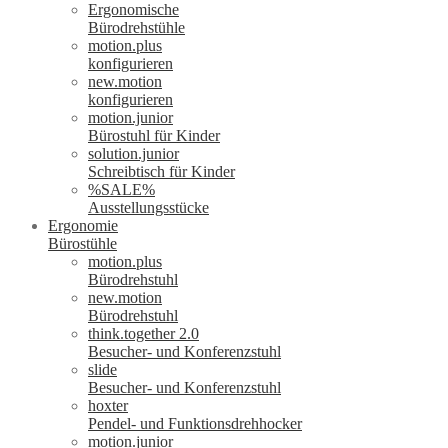
Ergonomische
Bürodrehstühle
motion.plus
konfigurieren
new.motion
konfigurieren
motion.junior
Bürostuhl für Kinder
solution.junior
Schreibtisch für Kinder
%SALE%
Ausstellungsstücke
Ergonomie
Bürostühle
motion.plus
Bürodrehstuhl
new.motion
Bürodrehstuhl
think.together 2.0
Besucher- und Konferenzstuhl
slide
Besucher- und Konferenzstuhl
hoxter
Pendel- und Funktionsdrehhocker
motion.junior