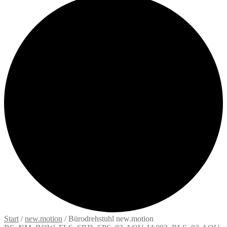
Start
/
new.motion
/
Bürodrehstuhl new.motion