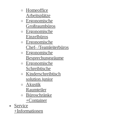
Homeoffice
Arbeitsplätze
Ergonomische
Großraumbüros
Ergonomische
Einzelbüros
Ergonomische
Chef- /Teamleiterbüros
Ergonomische
Besprechungsräume
Ergonomische
Schreibtische
Kinderschreibtisch
solution.junior
Akustik
Raumteiler
Büroschränke
+Container
Service
+Informationen