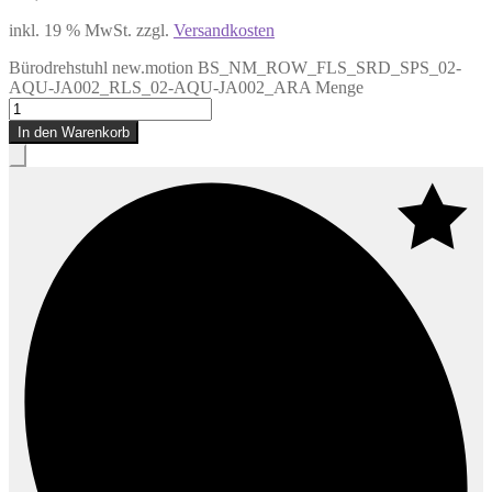
inkl. 19 % MwSt.
zzgl.
Versandkosten
Bürodrehstuhl new.motion BS_NM_ROW_FLS_SRD_SPS_02-
AQU-JA002_RLS_02-AQU-JA002_ARA Menge
In den Warenkorb