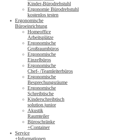
Kinder-Bürodrehstuhl
Ergonomie Bürodrehstuhl
kostenlos testen
Ergonomische
Büroeinrichtung
Homeoffice
Arbeitsplätze
Ergonomische
Großraumbüros
Ergonomische
Einzelbüros
Ergonomische
Chef- /Teamleiterbüros
Ergonomische
Besprechungsräume
Ergonomische
Schreibtische
Kinderschreibtisch
solution.junior
Akustik
Raumteiler
Büroschränke
+Container
Service
+Informationen