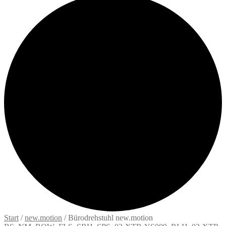
Start
/
new.motion
/
Bürodrehstuhl new.motion