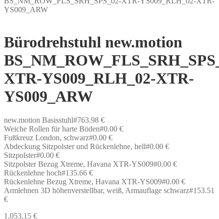
BS_NM_ROW_FLS_SRH_SPS_02-XTR-YS009_RLH_02-XTR-
YS009_ARW
Bürodrehstuhl new.motion
BS_NM_ROW_FLS_SRH_SPS_
XTR-YS009_RLH_02-XTR-
YS009_ARW
new.motion Basisstuhl#763.98 €
Weiche Rollen für harte Böden#0.00 €
Fußkreuz London, schwarz#0.00 €
Abdeckung Sitzpolster und Rückenlehne, hell#0.00 €
Sitzpolster#0.00 €
Sitzpolster Bezug Xtreme, Havana XTR-YS009#0.00 €
Rückenlehne hoch#135.66 €
Rückenlehne Bezug Xtreme, Havana XTR-YS009#0.00 €
Armlehnen 3D höhenverstellbar, weiß, Armauflage schwarz#153.51
€
1.053,15
€