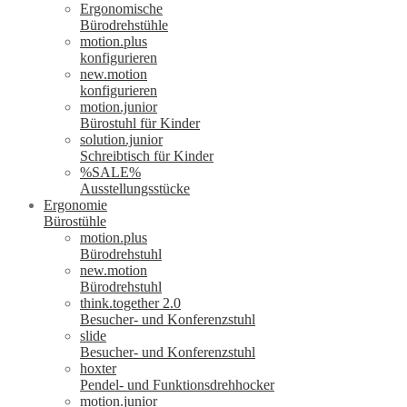
Ergonomische
Bürodrehstühle
motion.plus
konfigurieren
new.motion
konfigurieren
motion.junior
Bürostuhl für Kinder
solution.junior
Schreibtisch für Kinder
%SALE%
Ausstellungsstücke
Ergonomie
Bürostühle
motion.plus
Bürodrehstuhl
new.motion
Bürodrehstuhl
think.together 2.0
Besucher- und Konferenzstuhl
slide
Besucher- und Konferenzstuhl
hoxter
Pendel- und Funktionsdrehhocker
motion.junior