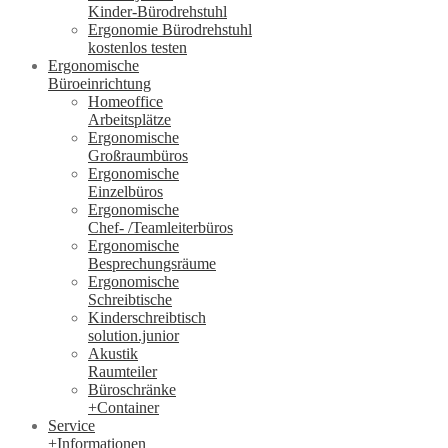
Kinder-Bürodrehstuhl
Ergonomie Bürodrehstuhl
kostenlos testen
Ergonomische
Büroeinrichtung
Homeoffice
Arbeitsplätze
Ergonomische
Großraumbüros
Ergonomische
Einzelbüros
Ergonomische
Chef- /Teamleiterbüros
Ergonomische
Besprechungsräume
Ergonomische
Schreibtische
Kinderschreibtisch
solution.junior
Akustik
Raumteiler
Büroschränke
+Container
Service
+Informationen