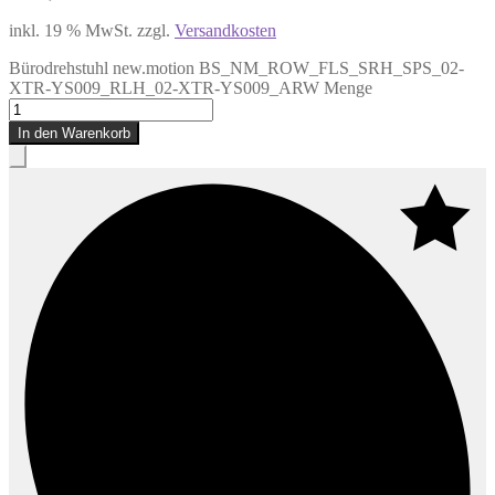
inkl. 19 % MwSt.
zzgl.
Versandkosten
Bürodrehstuhl new.motion BS_NM_ROW_FLS_SRH_SPS_02-
XTR-YS009_RLH_02-XTR-YS009_ARW Menge
In den Warenkorb