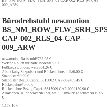
BS_NM_ROW_FLW_SRH_SPS_01-CAP-002_RLS_04-CAP-
009_ARW
Bürodrehstuhl new.motion
BS_NM_ROW_FLW_SRH_SPS
CAP-002_RLS_04-CAP-
009_ARW
new.motion Basisstuhl#763.98 €
Weiche Rollen für harte Böden#0.00 €
Fußkreuz London, weiß#64.26 €
Abdeckung Sitzpolster und Rückenlehne, hell#0.00 €
Sitzpolster#0.00 €
Sitzpolster Bezug Capri, i6615002 CAP-002#65.45 €
Rückenlehne#0.00 €
Rückenlehne Bezug Capri, i6615009 CAP-009#130.90 €
Armlehnen 3D höhenverstellbar, weiß, Armauflage schwarz#153.51
€
1.178,10
€