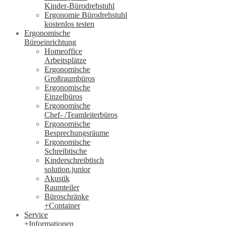
Kinder-Bürodrehstuhl
Ergonomie Bürodrehstuhl
kostenlos testen
Ergonomische
Büroeinrichtung
Homeoffice
Arbeitsplätze
Ergonomische
Großraumbüros
Ergonomische
Einzelbüros
Ergonomische
Chef- /Teamleiterbüros
Ergonomische
Besprechungsräume
Ergonomische
Schreibtische
Kinderschreibtisch
solution.junior
Akustik
Raumteiler
Büroschränke
+Container
Service
+Informationen