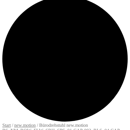
Start
/
new.motion
/
Bürodrehstuhl new.motion