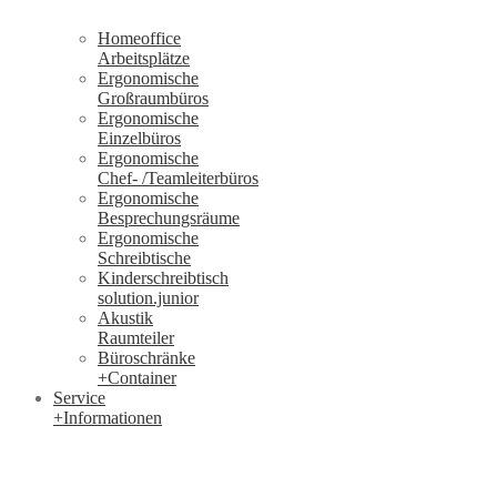
Homeoffice
Arbeitsplätze
Ergonomische
Großraumbüros
Ergonomische
Einzelbüros
Ergonomische
Chef- /Teamleiterbüros
Ergonomische
Besprechungsräume
Ergonomische
Schreibtische
Kinderschreibtisch
solution.junior
Akustik
Raumteiler
Büroschränke
+Container
Service
+Informationen