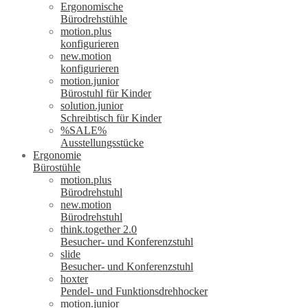
Ergonomische
Bürodrehstühle
motion.plus
konfigurieren
new.motion
konfigurieren
motion.junior
Bürostuhl für Kinder
solution.junior
Schreibtisch für Kinder
%SALE%
Ausstellungsstücke
Ergonomie
Bürostühle
motion.plus
Bürodrehstuhl
new.motion
Bürodrehstuhl
think.together 2.0
Besucher- und Konferenzstuhl
slide
Besucher- und Konferenzstuhl
hoxter
Pendel- und Funktionsdrehhocker
motion.junior