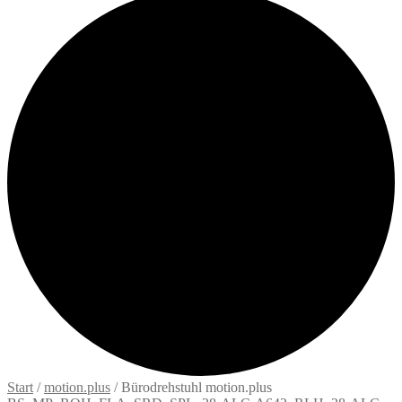
Start
/
motion.plus
/
Bürodrehstuhl motion.plus