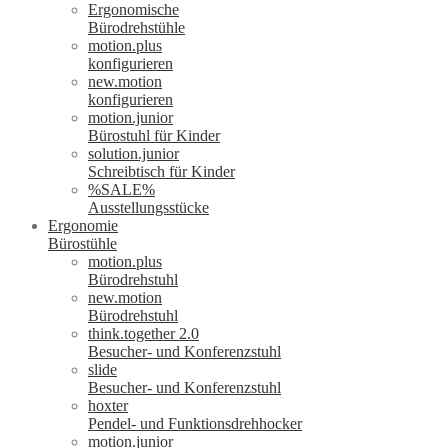
Ergonomische
Bürodrehstühle
motion.plus
konfigurieren
new.motion
konfigurieren
motion.junior
Bürostuhl für Kinder
solution.junior
Schreibtisch für Kinder
%SALE%
Ausstellungsstücke
Ergonomie
Bürostühle
motion.plus
Bürodrehstuhl
new.motion
Bürodrehstuhl
think.together 2.0
Besucher- und Konferenzstuhl
slide
Besucher- und Konferenzstuhl
hoxter
Pendel- und Funktionsdrehhocker
motion.junior