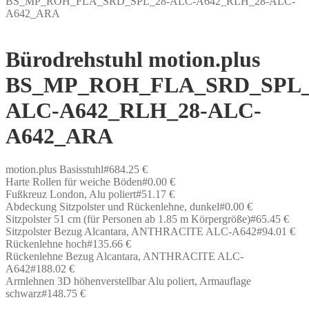
BS_MP_ROH_FLA_SRD_SPL_28-ALC-A642_RLH_28-ALC-
A642_ARA
Bürodrehstuhl motion.plus
BS_MP_ROH_FLA_SRD_SPL_
ALC-A642_RLH_28-ALC-
A642_ARA
motion.plus Basisstuhl#684.25 €
Harte Rollen für weiche Böden#0.00 €
Fußkreuz London, Alu poliert#51.17 €
Abdeckung Sitzpolster und Rückenlehne, dunkel#0.00 €
Sitzpolster 51 cm (für Personen ab 1.85 m Körpergröße)#65.45 €
Sitzpolster Bezug Alcantara, ANTHRACITE ALC-A642#94.01 €
Rückenlehne hoch#135.66 €
Rückenlehne Bezug Alcantara, ANTHRACITE ALC-
A642#188.02 €
Armlehnen 3D höhenverstellbar Alu poliert, Armauflage
schwarz#148.75 €