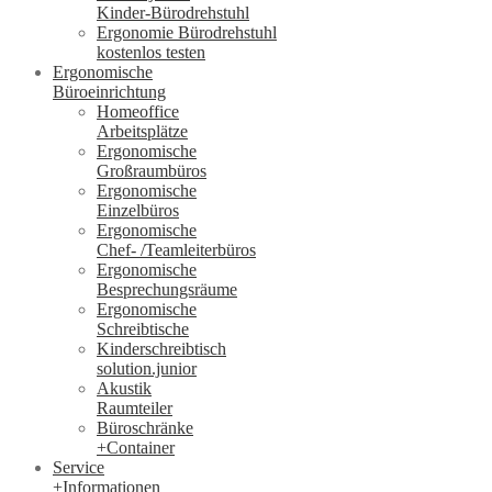
Kinder-Bürodrehstuhl
Ergonomie Bürodrehstuhl
kostenlos testen
Ergonomische
Büroeinrichtung
Homeoffice
Arbeitsplätze
Ergonomische
Großraumbüros
Ergonomische
Einzelbüros
Ergonomische
Chef- /Teamleiterbüros
Ergonomische
Besprechungsräume
Ergonomische
Schreibtische
Kinderschreibtisch
solution.junior
Akustik
Raumteiler
Büroschränke
+Container
Service
+Informationen