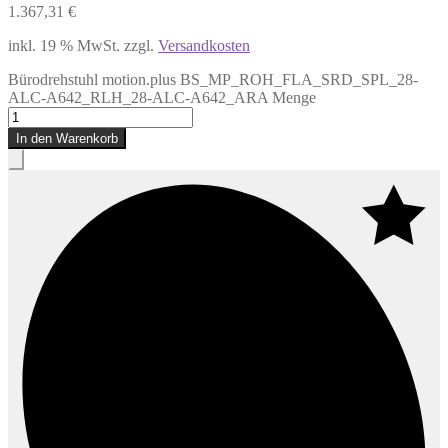
1.367,31
€
inkl. 19 % MwSt.
zzgl.
Versandkosten
Bürodrehstuhl motion.plus BS_MP_ROH_FLA_SRD_SPL_28-
ALC-A642_RLH_28-ALC-A642_ARA Menge
In den Warenkorb