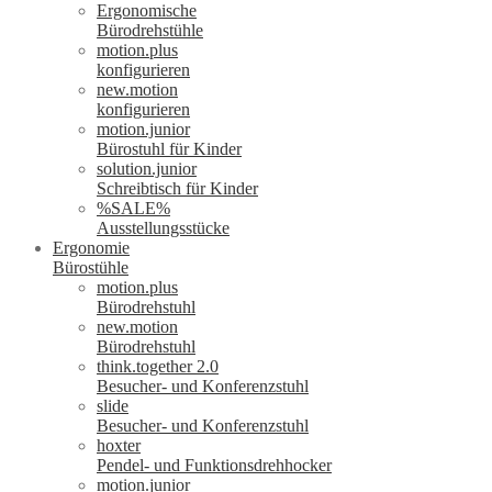
Ergonomische
Bürodrehstühle
motion.plus
konfigurieren
new.motion
konfigurieren
motion.junior
Bürostuhl für Kinder
solution.junior
Schreibtisch für Kinder
%SALE%
Ausstellungsstücke
Ergonomie
Bürostühle
motion.plus
Bürodrehstuhl
new.motion
Bürodrehstuhl
think.together 2.0
Besucher- und Konferenzstuhl
slide
Besucher- und Konferenzstuhl
hoxter
Pendel- und Funktionsdrehhocker
motion.junior