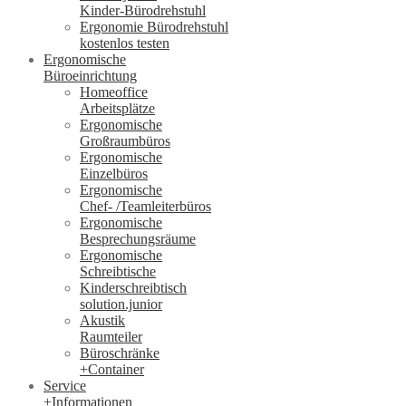
Kinder-Bürodrehstuhl
Ergonomie Bürodrehstuhl
kostenlos testen
Ergonomische
Büroeinrichtung
Homeoffice
Arbeitsplätze
Ergonomische
Großraumbüros
Ergonomische
Einzelbüros
Ergonomische
Chef- /Teamleiterbüros
Ergonomische
Besprechungsräume
Ergonomische
Schreibtische
Kinderschreibtisch
solution.junior
Akustik
Raumteiler
Büroschränke
+Container
Service
+Informationen