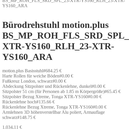
BS_MP_ROH_FLS_SRD_SPL_23-XTR-YS160_RLH_23-XTR-
YS160_ARA
Bürodrehstuhl motion.plus
BS_MP_ROH_FLS_SRD_SPL_
XTR-YS160_RLH_23-XTR-
YS160_ARA
motion.plus Basisstuhl#684.25 €
Harte Rollen für weiche Böden#0.00 €
Fußkreuz London, schwarz#0.00 €
Abdeckung Sitzpolster und Rückenlehne, dunkel#0.00 €
Sitzpolster 51 cm (für Personen ab 1.85 m Körpergröße)#65.45 €
Sitzpolster Bezug Xtreme, Tonga XTR-YS160#0.00 €
Rückenlehne hoch#135.66 €
Rückenlehne Bezug Xtreme, Tonga XTR-YS160#0.00 €
Armlehnen 3D höhenverstellbar Alu poliert, Armauflage
schwarz#148.75 €
1.034,11
€