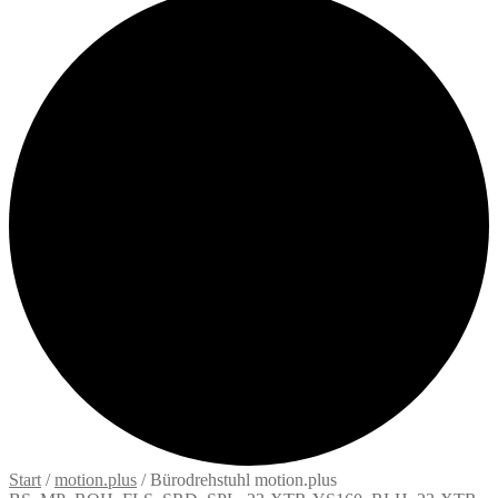
Start
/
motion.plus
/
Bürodrehstuhl motion.plus