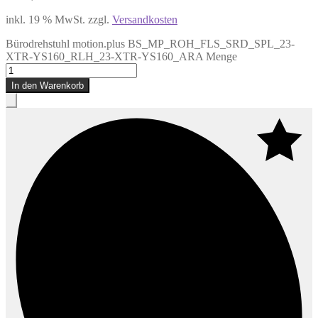
inkl. 19 % MwSt.
zzgl.
Versandkosten
Bürodrehstuhl motion.plus BS_MP_ROH_FLS_SRD_SPL_23-
XTR-YS160_RLH_23-XTR-YS160_ARA Menge
In den Warenkorb