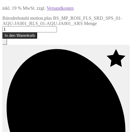
inkl. 19 % MwSt.
zzgl.
Versandkosten
Bürodrehstuhl motion.plus BS_MP_ROH_FLS_SRD_SPS_01-
AQU-JA001_RLS_01-AQU-JA001_ARS Menge
In den Warenkorb