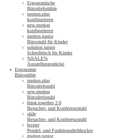
Ergonomische
Bürodrehstühle
motion.plus
konfigurieren
new.motion
konfigurieren
motion.junior
Bürostuhl für Kinder
solution.junior
Schreibtisch für Kinder
%SALE%
Ausstellungsstücke
Ergonomie
Bürostühle
motion.plus
Bürodrehstuhl
new.motion
Bürodrehstuhl
think.together 2.0
Besucher- und Konferenzstuhl
slide
Besucher- und Konferenzstuhl
hoxter
Pendel- und Funktionsdrehhocker
motion.junior