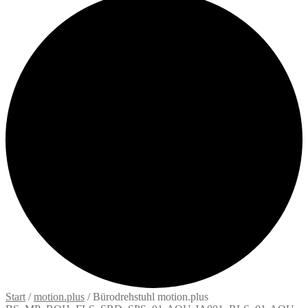
Start
/
motion.plus
/
Bürodrehstuhl motion.plus