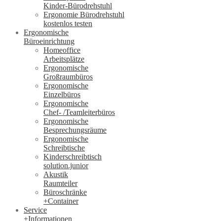
Kinder-Bürodrehstuhl
Ergonomie Bürodrehstuhl
kostenlos testen
Ergonomische
Büroeinrichtung
Homeoffice
Arbeitsplätze
Ergonomische
Großraumbüros
Ergonomische
Einzelbüros
Ergonomische
Chef- /Teamleiterbüros
Ergonomische
Besprechungsräume
Ergonomische
Schreibtische
Kinderschreibtisch
solution.junior
Akustik
Raumteiler
Büroschränke
+Container
Service
+Informationen