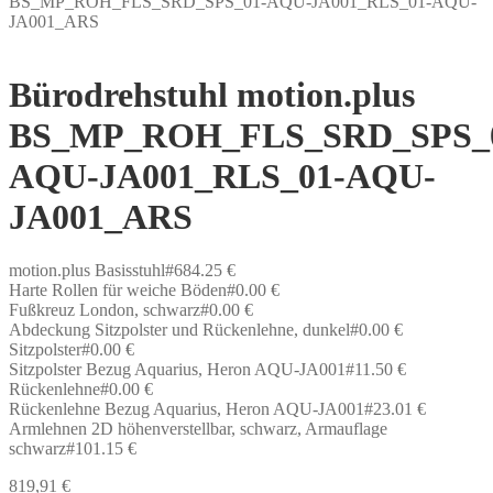
BS_MP_ROH_FLS_SRD_SPS_01-AQU-JA001_RLS_01-AQU-
JA001_ARS
Bürodrehstuhl motion.plus
BS_MP_ROH_FLS_SRD_SPS_
AQU-JA001_RLS_01-AQU-
JA001_ARS
motion.plus Basisstuhl#684.25 €
Harte Rollen für weiche Böden#0.00 €
Fußkreuz London, schwarz#0.00 €
Abdeckung Sitzpolster und Rückenlehne, dunkel#0.00 €
Sitzpolster#0.00 €
Sitzpolster Bezug Aquarius, Heron AQU-JA001#11.50 €
Rückenlehne#0.00 €
Rückenlehne Bezug Aquarius, Heron AQU-JA001#23.01 €
Armlehnen 2D höhenverstellbar, schwarz, Armauflage
schwarz#101.15 €
819,91
€