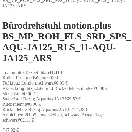
BS_MP_ROH_FLS_SRD_SPS_11-AQU-JA125_RLS_11-AQU-
JA125_ARS
Bürodrehstuhl motion.plus
BS_MP_ROH_FLS_SRD_SPS_1
AQU-JA125_RLS_11-AQU-
JA125_ARS
motion.plus Basisstuhl#641.41 €
Rollen für harte Böden#0.00 €
Fußkreuz London, schwarz#0.00 €
Abdeckung Sitzpolster und Rückenlehne, dunkel#0.00 €
Sitzpolster#0.00 €
Sitzpolster Bezug Aquarius JA125#9.52 €
Rückenlehne#0.00 €
Rückenlehne Bezug Aquarius JA125#14.28 €
Armlehnen 2D höhenverstellbar, schwarz, Armauflage
schwarz#82.11 €
747,32
€