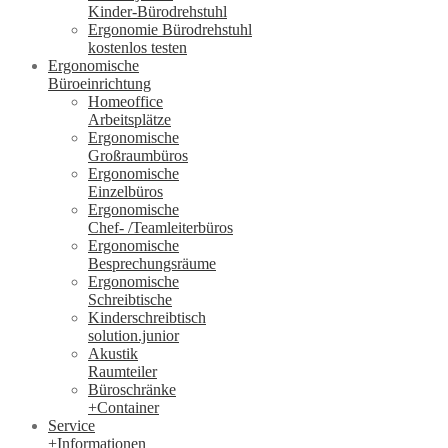
Kinder-Bürodrehstuhl
Ergonomie Bürodrehstuhl
kostenlos testen
Ergonomische
Büroeinrichtung
Homeoffice
Arbeitsplätze
Ergonomische
Großraumbüros
Ergonomische
Einzelbüros
Ergonomische
Chef- /Teamleiterbüros
Ergonomische
Besprechungsräume
Ergonomische
Schreibtische
Kinderschreibtisch
solution.junior
Akustik
Raumteiler
Büroschränke
+Container
Service
+Informationen