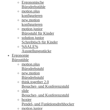
Ergonomische
Bürodrehstühle
motion.plus
konfigurieren
new.motion
konfigurieren
motion.junior
Bürostuhl für Kinder
solution.junior
Schreibtisch für Kinder
%SALE%
Ausstellungsstücke
Ergonomie
Bürostühle
motion.plus
Bürodrehstuhl
new.motion
Bürodrehstuhl
think.together 2.0
Besucher- und Konferenzstuhl
slide
Besucher- und Konferenzstuhl
hoxter
Pendel- und Funktionsdrehhocker
motion.junior