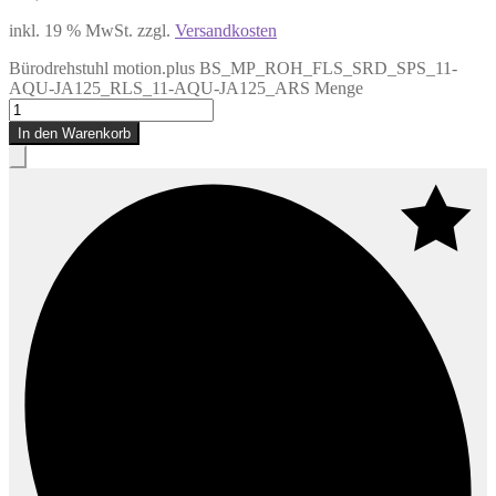
inkl. 19 % MwSt.
zzgl.
Versandkosten
Bürodrehstuhl motion.plus BS_MP_ROH_FLS_SRD_SPS_11-
AQU-JA125_RLS_11-AQU-JA125_ARS Menge
In den Warenkorb