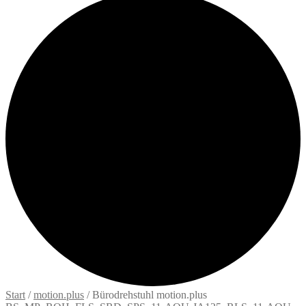
Start
/
motion.plus
/
Bürodrehstuhl motion.plus