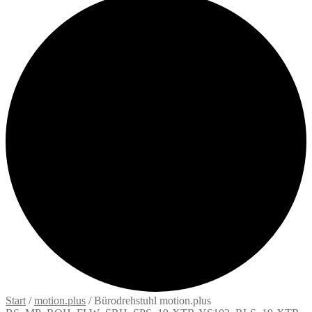
Start
/
motion.plus
/
Bürodrehstuhl motion.plus