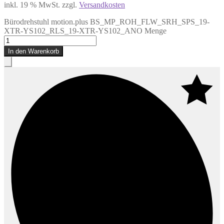
inkl. 19 % MwSt.
zzgl.
Versandkosten
Bürodrehstuhl motion.plus BS_MP_ROH_FLW_SRH_SPS_19-
XTR-YS102_RLS_19-XTR-YS102_ANO Menge
In den Warenkorb