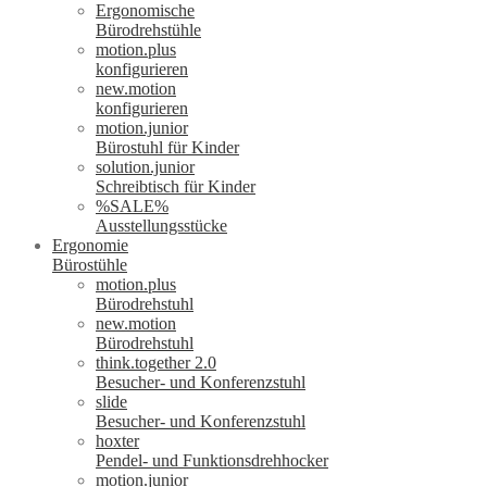
Ergonomische
Bürodrehstühle
motion.plus
konfigurieren
new.motion
konfigurieren
motion.junior
Bürostuhl für Kinder
solution.junior
Schreibtisch für Kinder
%SALE%
Ausstellungsstücke
Ergonomie
Bürostühle
motion.plus
Bürodrehstuhl
new.motion
Bürodrehstuhl
think.together 2.0
Besucher- und Konferenzstuhl
slide
Besucher- und Konferenzstuhl
hoxter
Pendel- und Funktionsdrehhocker
motion.junior