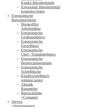
Kinder-Bürodrehstuhl
Ergonomie Bürodrehstuhl
kostenlos testen
Ergonomische
Büroeinrichtung
Homeoffice
Arbeitsplätze
Ergonomische
Großraumbüros
Ergonomische
Einzelbüros
Ergonomische
Chef- /Teamleiterbüros
Ergonomische
Besprechungsräume
Ergonomische
Schreibtische
Kinderschreibtisch
solution.junior
Akustik
Raumteiler
Büroschränke
+Container
Service
+Informationen