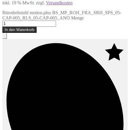
inkl. 19 % MwSt.
zzgl.
Versandkosten
Bürodrehstuhl motion.plus BS_MP_ROH_FRA_SRH_SPS_05-
CAP-005_RLS_05-CAP-005_ANO Menge
In den Warenkorb