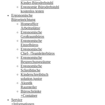
Kinder-Bürodrehstuhl
Ergonomie Bürodrehstuhl
kostenlos testen
Ergonomische
Büroeinrichtung
Homeoffice
Arbeitsplätze
Ergonomische
Großraumbüros
Ergonomische
Einzelbüros
Ergonomische
Chef- /Teamleiterbüros
Ergonomische
Besprechungsräume
Ergonomische
Schreibtische
Kinderschreibtisch
solution.junior
Akustik
Raumteiler
Büroschränke
+Container
Service
+Informationen