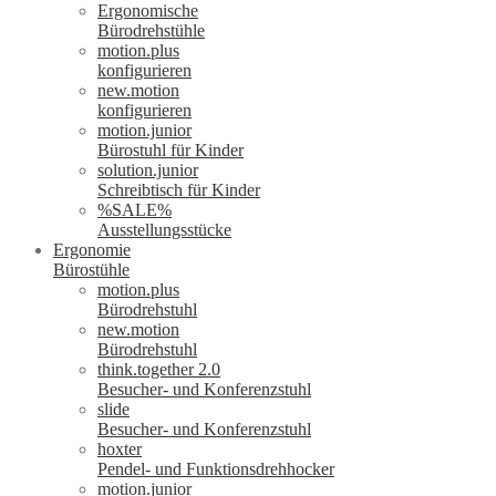
Ergonomische
Bürodrehstühle
motion.plus
konfigurieren
new.motion
konfigurieren
motion.junior
Bürostuhl für Kinder
solution.junior
Schreibtisch für Kinder
%SALE%
Ausstellungsstücke
Ergonomie
Bürostühle
motion.plus
Bürodrehstuhl
new.motion
Bürodrehstuhl
think.together 2.0
Besucher- und Konferenzstuhl
slide
Besucher- und Konferenzstuhl
hoxter
Pendel- und Funktionsdrehhocker
motion.junior