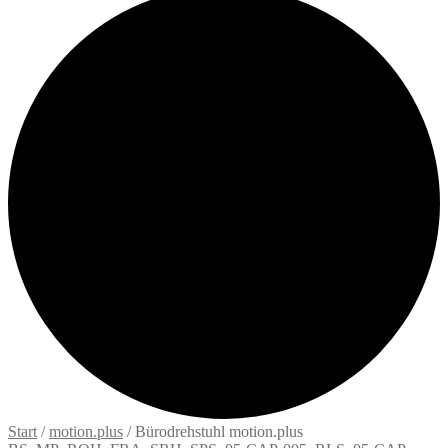
Start
/
motion.plus
/
Bürodrehstuhl motion.plus