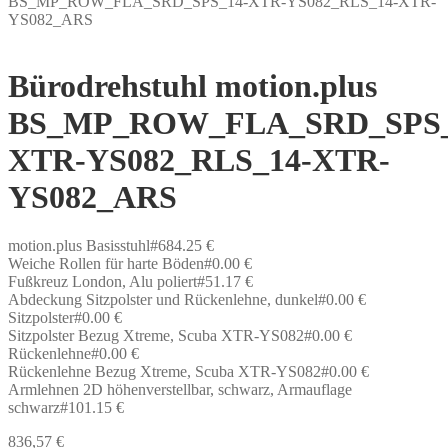
BS_MP_ROW_FLA_SRD_SPS_14-XTR-YS082_RLS_14-XTR-
YS082_ARS
Bürodrehstuhl motion.plus
BS_MP_ROW_FLA_SRD_SPS_
XTR-YS082_RLS_14-XTR-
YS082_ARS
motion.plus Basisstuhl#684.25 €
Weiche Rollen für harte Böden#0.00 €
Fußkreuz London, Alu poliert#51.17 €
Abdeckung Sitzpolster und Rückenlehne, dunkel#0.00 €
Sitzpolster#0.00 €
Sitzpolster Bezug Xtreme, Scuba XTR-YS082#0.00 €
Rückenlehne#0.00 €
Rückenlehne Bezug Xtreme, Scuba XTR-YS082#0.00 €
Armlehnen 2D höhenverstellbar, schwarz, Armauflage
schwarz#101.15 €
836,57
€