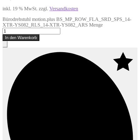
inkl. 19 % MwSt.
zzgl.
Versandkosten
Bürodrehstuhl motion.plus BS_MP_ROW_FLA_SRD_SPS_14-
XTR-YS082_RLS_14-XTR-YS082_ARS Menge
In den Warenkorb