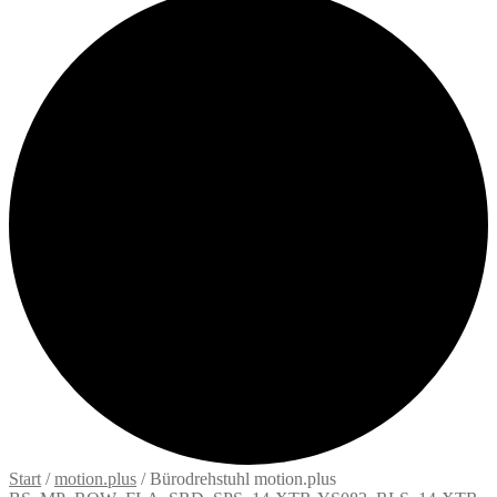
Start
/
motion.plus
/
Bürodrehstuhl motion.plus