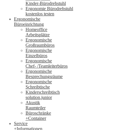
Kinder-Bürodrehstuhl
Ergonomie Bürodrehstuhl
kostenlos testen
Ergonomische
Büroeinrichtung
Homeoffice
Arbeitsplätze
Ergonomische
Großraumbüros
Ergonomische
Einzelbüros
Ergonomische
Chef- /Teamleiterbüros
Ergonomische
Besprechungsräume
Ergonomische
Schreibtische
Kinderschreibtisch
solution.junior
Akustik
Raumteiler
Büroschränke
+Container
Service
+Informationen