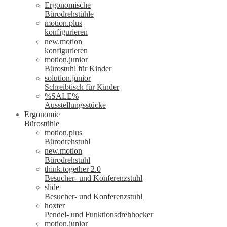
Ergonomische
Bürodrehstühle
motion.plus
konfigurieren
new.motion
konfigurieren
motion.junior
Bürostuhl für Kinder
solution.junior
Schreibtisch für Kinder
%SALE%
Ausstellungsstücke
Ergonomie
Bürostühle
motion.plus
Bürodrehstuhl
new.motion
Bürodrehstuhl
think.together 2.0
Besucher- und Konferenzstuhl
slide
Besucher- und Konferenzstuhl
hoxter
Pendel- und Funktionsdrehhocker
motion.junior