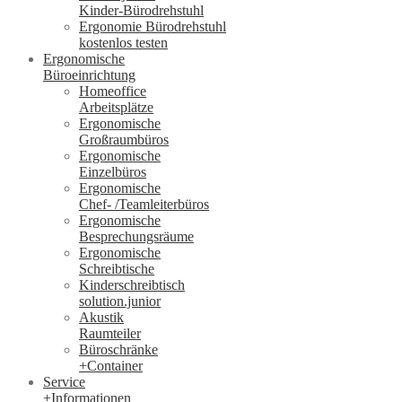
Kinder-Bürodrehstuhl
Ergonomie Bürodrehstuhl
kostenlos testen
Ergonomische
Büroeinrichtung
Homeoffice
Arbeitsplätze
Ergonomische
Großraumbüros
Ergonomische
Einzelbüros
Ergonomische
Chef- /Teamleiterbüros
Ergonomische
Besprechungsräume
Ergonomische
Schreibtische
Kinderschreibtisch
solution.junior
Akustik
Raumteiler
Büroschränke
+Container
Service
+Informationen