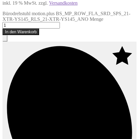
inkl. 19 % MwSt.
zzgl.
Versandkosten
Bürodrehstuhl motion.plus BS_MP_ROW_FLA_SRD_SPS_21-
XTR-YS145_RLS_21-XTR-YS145_ANO Menge
In den Warenkorb