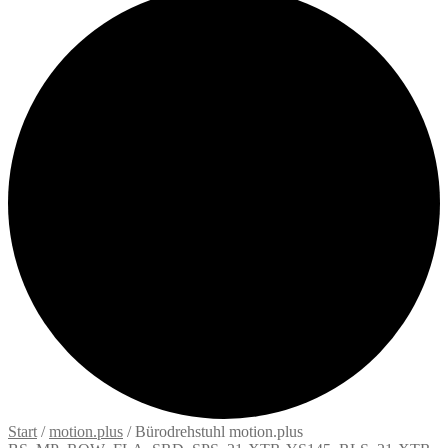
Start
/
motion.plus
/
Bürodrehstuhl motion.plus