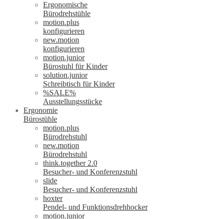
Ergonomische
Bürodrehstühle
motion.plus
konfigurieren
new.motion
konfigurieren
motion.junior
Bürostuhl für Kinder
solution.junior
Schreibtisch für Kinder
%SALE%
Ausstellungsstücke
Ergonomie
Bürostühle
motion.plus
Bürodrehstuhl
new.motion
Bürodrehstuhl
think.together 2.0
Besucher- und Konferenzstuhl
slide
Besucher- und Konferenzstuhl
hoxter
Pendel- und Funktionsdrehhocker
motion.junior