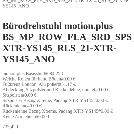
BS_MP_ROW_FLA_SRD_SPS_21-XTR-YS145_RLS_21-XTR-
YS145_ANO
Bürodrehstuhl motion.plus
BS_MP_ROW_FLA_SRD_SPS_
XTR-YS145_RLS_21-XTR-
YS145_ANO
motion.plus Basisstuhl#684.25 €
Weiche Rollen für harte Böden#0.00 €
Fußkreuz London, Alu poliert#51.17 €
Abdeckung Sitzpolster und Rückenlehne, dunkel#0.00 €
Sitzpolster#0.00 €
Sitzpolster Bezug Xtreme, Padang XTR-YS145#0.00 €
Rückenlehne#0.00 €
Rückenlehne Bezug Xtreme, Padang XTR-YS145#0.00 €
Keine Armlehnen#0.00 €
735,42
€