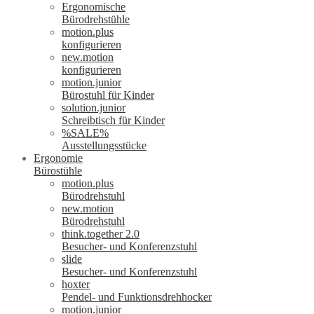
Ergonomische
Bürodrehstühle
motion.plus
konfigurieren
new.motion
konfigurieren
motion.junior
Bürostuhl für Kinder
solution.junior
Schreibtisch für Kinder
%SALE%
Ausstellungsstücke
Ergonomie
Bürostühle
motion.plus
Bürodrehstuhl
new.motion
Bürodrehstuhl
think.together 2.0
Besucher- und Konferenzstuhl
slide
Besucher- und Konferenzstuhl
hoxter
Pendel- und Funktionsdrehhocker
motion.junior