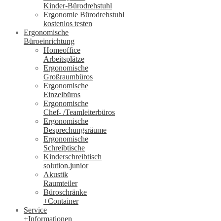
Kinder-Bürodrehstuhl
Ergonomie Bürodrehstuhl
kostenlos testen
Ergonomische
Büroeinrichtung
Homeoffice
Arbeitsplätze
Ergonomische
Großraumbüros
Ergonomische
Einzelbüros
Ergonomische
Chef- /Teamleiterbüros
Ergonomische
Besprechungsräume
Ergonomische
Schreibtische
Kinderschreibtisch
solution.junior
Akustik
Raumteiler
Büroschränke
+Container
Service
+Informationen