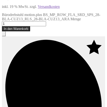
inkl. 19 % MwSt.
zzgl.
Versandkosten
Bürodrehstuhl motion.plus BS_MP_ROW_FLA_SRD_SPS_28-
BLA-CUZ13_RLS_28-BLA-CUZ13_ARA Menge
In den Warenkorb