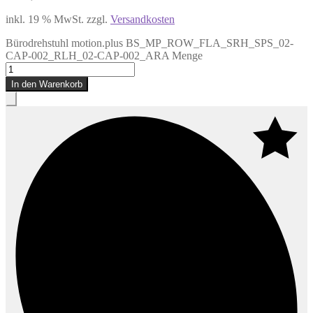
inkl. 19 % MwSt.
zzgl.
Versandkosten
Bürodrehstuhl motion.plus BS_MP_ROW_FLA_SRH_SPS_02-
CAP-002_RLH_02-CAP-002_ARA Menge
In den Warenkorb