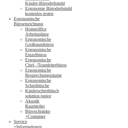
Kinder-Bürodrehstuhl
Ergonomie Bürodrehstuhl
kostenlos testen
Ergonomische
Büroeinrichtung
Homeoffice
Arbeitsplätze
Ergonomische
Großraumbüros
Ergonomische
Einzelbüros
Ergonomische
Chef- /Teamleiterbüros
Ergonomische
Besprechungsräume
Ergonomische
Schreibtische
Kinderschreibtisch
solution.junior
Akustik
Raumteiler
Büroschränke
+Container
Service
+Informationen