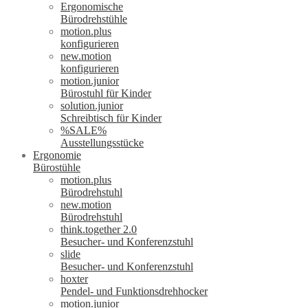
Ergonomische
Bürodrehstühle
motion.plus
konfigurieren
new.motion
konfigurieren
motion.junior
Bürostuhl für Kinder
solution.junior
Schreibtisch für Kinder
%SALE%
Ausstellungsstücke
Ergonomie
Bürostühle
motion.plus
Bürodrehstuhl
new.motion
Bürodrehstuhl
think.together 2.0
Besucher- und Konferenzstuhl
slide
Besucher- und Konferenzstuhl
hoxter
Pendel- und Funktionsdrehhocker
motion.junior