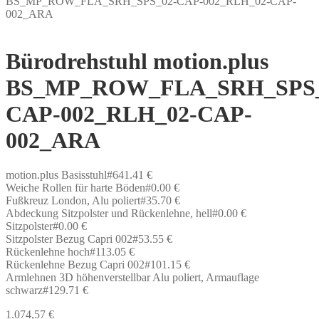
BS_MP_ROW_FLA_SRH_SPS_02-CAP-002_RLH_02-CAP-
002_ARA
Bürodrehstuhl motion.plus
BS_MP_ROW_FLA_SRH_SPS_
CAP-002_RLH_02-CAP-
002_ARA
motion.plus Basisstuhl#641.41 €
Weiche Rollen für harte Böden#0.00 €
Fußkreuz London, Alu poliert#35.70 €
Abdeckung Sitzpolster und Rückenlehne, hell#0.00 €
Sitzpolster#0.00 €
Sitzpolster Bezug Capri 002#53.55 €
Rückenlehne hoch#113.05 €
Rückenlehne Bezug Capri 002#101.15 €
Armlehnen 3D höhenverstellbar Alu poliert, Armauflage
schwarz#129.71 €
1.074,57
€