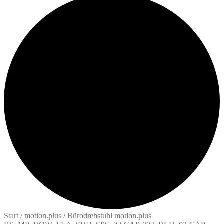
Start
/
motion.plus
/
Bürodrehstuhl motion.plus