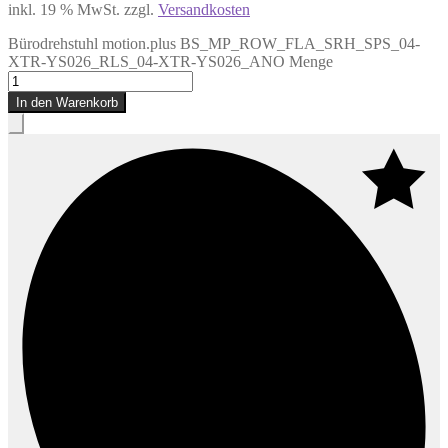
inkl. 19 % MwSt.
zzgl.
Versandkosten
Bürodrehstuhl motion.plus BS_MP_ROW_FLA_SRH_SPS_04-
XTR-YS026_RLS_04-XTR-YS026_ANO Menge
In den Warenkorb