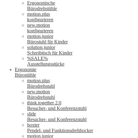
Ergonomische
Bürodrehstühle
motion.plus
konfigurieren
new.motion
konfigurieren
motion.junior
Bürostuhl für Kinder
solution.junior
Schreibtisch für Kinder
%SALE%
Ausstellungsstücke
Ergonomie
Bürostühle
motion.plus
Bürodrehstuhl
new.motion
Bürodrehstuhl
think.together 2.0
Besucher- und Konferenzstuhl
slide
Besucher- und Konferenzstuhl
hoxter
Pendel- und Funktionsdrehhocker
motion.junior