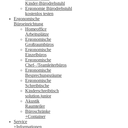
Kinder-Bürodrehstuhl
Ergonomie Bürodrehstuhl
kostenlos testen
Ergonomische
Büroeinrichtung
Homeoffice
Arbeitsplätze
Ergonomische
Großraumbüros
Ergonomische
Einzelbüros
Ergonomische
Chef- /Teamleiterbüros
Ergonomische
Besprechungsräume
Ergonomische
Schreibtische
Kinderschreibtisch
solution.junior
Akustik
Raumteiler
Büroschränke
+Container
Service
+Informationen