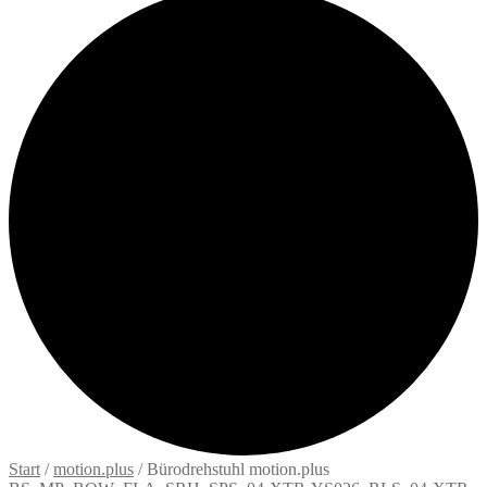
Start
/
motion.plus
/
Bürodrehstuhl motion.plus