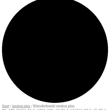
Start
/
motion.plus
/
Bürodrehstuhl motion.plus