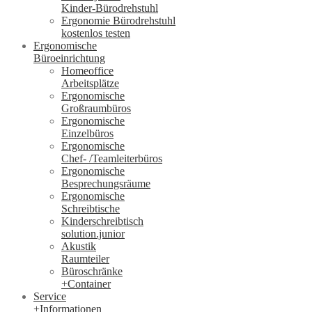
Kinder-Bürodrehstuhl
Ergonomie Bürodrehstuhl
kostenlos testen
Ergonomische
Büroeinrichtung
Homeoffice
Arbeitsplätze
Ergonomische
Großraumbüros
Ergonomische
Einzelbüros
Ergonomische
Chef- /Teamleiterbüros
Ergonomische
Besprechungsräume
Ergonomische
Schreibtische
Kinderschreibtisch
solution.junior
Akustik
Raumteiler
Büroschränke
+Container
Service
+Informationen