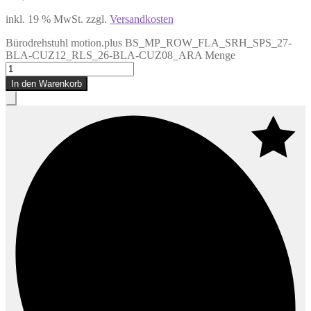
inkl. 19 % MwSt.
zzgl.
Versandkosten
Bürodrehstuhl motion.plus BS_MP_ROW_FLA_SRH_SPS_27-
BLA-CUZ12_RLS_26-BLA-CUZ08_ARA Menge
In den Warenkorb