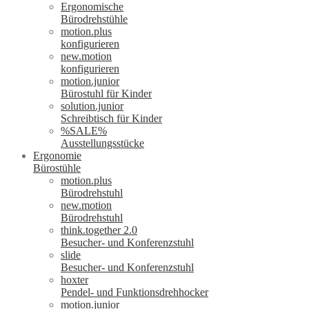
Ergonomische
Bürodrehstühle
motion.plus
konfigurieren
new.motion
konfigurieren
motion.junior
Bürostuhl für Kinder
solution.junior
Schreibtisch für Kinder
%SALE%
Ausstellungsstücke
Ergonomie
Bürostühle
motion.plus
Bürodrehstuhl
new.motion
Bürodrehstuhl
think.together 2.0
Besucher- und Konferenzstuhl
slide
Besucher- und Konferenzstuhl
hoxter
Pendel- und Funktionsdrehhocker
motion.junior