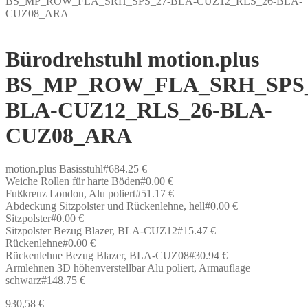
BS_MP_ROW_FLA_SRH_SPS_27-BLA-CUZ12_RLS_26-BLA-
CUZ08_ARA
Bürodrehstuhl motion.plus
BS_MP_ROW_FLA_SRH_SPS_
BLA-CUZ12_RLS_26-BLA-
CUZ08_ARA
motion.plus Basisstuhl#684.25 €
Weiche Rollen für harte Böden#0.00 €
Fußkreuz London, Alu poliert#51.17 €
Abdeckung Sitzpolster und Rückenlehne, hell#0.00 €
Sitzpolster#0.00 €
Sitzpolster Bezug Blazer, BLA-CUZ12#15.47 €
Rückenlehne#0.00 €
Rückenlehne Bezug Blazer, BLA-CUZ08#30.94 €
Armlehnen 3D höhenverstellbar Alu poliert, Armauflage
schwarz#148.75 €
930,58
€