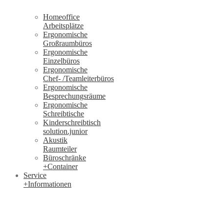
Homeoffice
Arbeitsplätze
Ergonomische
Großraumbüros
Ergonomische
Einzelbüros
Ergonomische
Chef- /Teamleiterbüros
Ergonomische
Besprechungsräume
Ergonomische
Schreibtische
Kinderschreibtisch
solution.junior
Akustik
Raumteiler
Büroschränke
+Container
Service
+Informationen