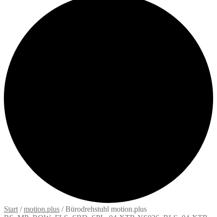
Start
/
motion.plus
/
Bürodrehstuhl motion.plus