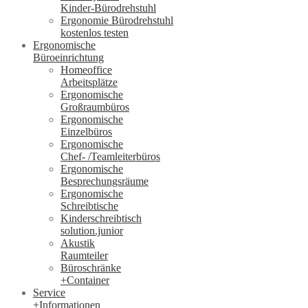
Kinder-Bürodrehstuhl
Ergonomie Bürodrehstuhl
kostenlos testen
Ergonomische
Büroeinrichtung
Homeoffice
Arbeitsplätze
Ergonomische
Großraumbüros
Ergonomische
Einzelbüros
Ergonomische
Chef- /Teamleiterbüros
Ergonomische
Besprechungsräume
Ergonomische
Schreibtische
Kinderschreibtisch
solution.junior
Akustik
Raumteiler
Büroschränke
+Container
Service
+Informationen