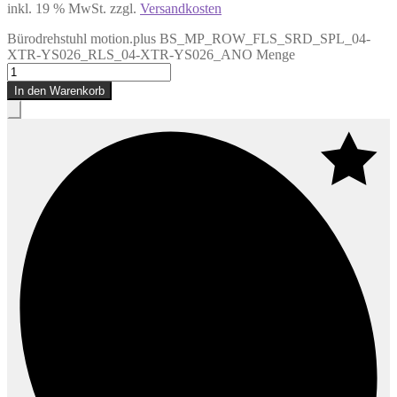
inkl. 19 % MwSt.
zzgl.
Versandkosten
Bürodrehstuhl motion.plus BS_MP_ROW_FLS_SRD_SPL_04-
XTR-YS026_RLS_04-XTR-YS026_ANO Menge
In den Warenkorb