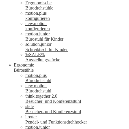
Ergonomische
Bürodrehstühle
motion.plus
konfigurieren
new.motion
konfigurieren
motion.junior
Bürostuhl für Kinder
solution.junior
Schreibtisch für Kinder
%SALE%
Ausstellungsstücke
Ergonomie
Bürostühle
motion.plus
Bürodrehstuhl
new.motion
Bürodrehstuhl
think.together 2.0
Besucher- und Konferenzstuhl
slide
Besucher- und Konferenzstuhl
hoxter
Pendel- und Funktionsdrehhocker
motion.junior