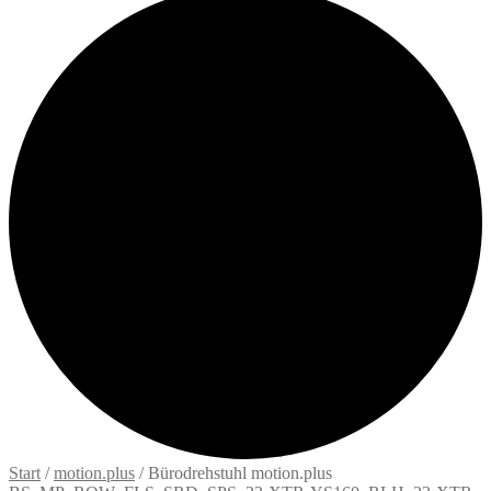
Start
/
motion.plus
/
Bürodrehstuhl motion.plus