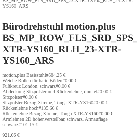
BS_MP_ROW_FLS_SRD_SPS_23-XTR-YS160_RLH_23-XTR-
YS160_ARS
Bürodrehstuhl motion.plus
BS_MP_ROW_FLS_SRD_SPS_
XTR-YS160_RLH_23-XTR-
YS160_ARS
motion.plus Basisstuhl#684.25 €
Weiche Rollen für harte Böden#0.00 €
Fußkreuz London, schwarz#0.00 €
Abdeckung Sitzpolster und Rückenlehne, dunkel#0.00 €
Sitzpolster#0.00 €
Sitzpolster Bezug Xtreme, Tonga XTR-YS160#0.00 €
Rückenlehne hoch#135.66 €
Rückenlehne Bezug Xtreme, Tonga XTR-YS160#0.00 €
Armlehnen 2D höhenverstellbar, schwarz, Armauflage
schwarz#101.15 €
921,06
€