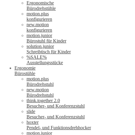
Ergonomische
Bürodrehstühle
motion.plus
konfigurieren
new.motion
konfigurieren
motion.junior
Bürostuhl für Kinder
solution.junior
Schreibtisch für Kinder
%SALE%
Ausstellungsstücke
Ergonomie
Bürostühle
motion.plus
Bürodrehstuhl
new.motion
Bürodrehstuhl
think.together 2.0
Besucher- und Konferenzstuhl
slide
Besucher- und Konferenzstuhl
hoxter
Pendel- und Funktionsdrehhocker
motion.junior