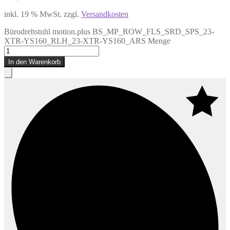
inkl. 19 % MwSt.
zzgl.
Versandkosten
Bürodrehstuhl motion.plus BS_MP_ROW_FLS_SRD_SPS_23-
XTR-YS160_RLH_23-XTR-YS160_ARS Menge
In den Warenkorb