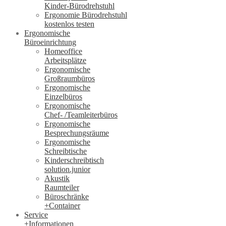
Kinder-Bürodrehstuhl
Ergonomie Bürodrehstuhl
kostenlos testen
Ergonomische
Büroeinrichtung
Homeoffice
Arbeitsplätze
Ergonomische
Großraumbüros
Ergonomische
Einzelbüros
Ergonomische
Chef- /Teamleiterbüros
Ergonomische
Besprechungsräume
Ergonomische
Schreibtische
Kinderschreibtisch
solution.junior
Akustik
Raumteiler
Büroschränke
+Container
Service
+Informationen