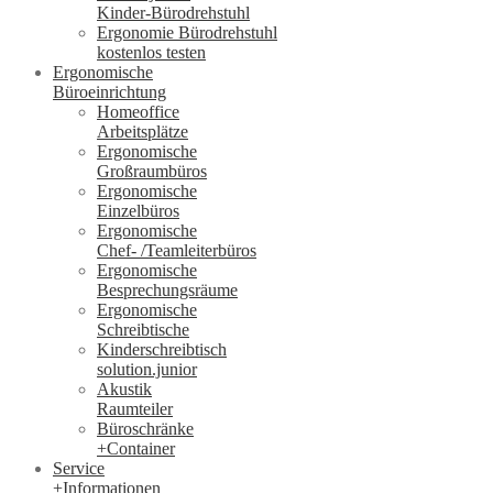
Kinder-Bürodrehstuhl
Ergonomie Bürodrehstuhl
kostenlos testen
Ergonomische
Büroeinrichtung
Homeoffice
Arbeitsplätze
Ergonomische
Großraumbüros
Ergonomische
Einzelbüros
Ergonomische
Chef- /Teamleiterbüros
Ergonomische
Besprechungsräume
Ergonomische
Schreibtische
Kinderschreibtisch
solution.junior
Akustik
Raumteiler
Büroschränke
+Container
Service
+Informationen