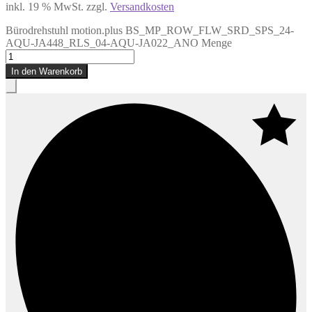
inkl. 19 % MwSt.
zzgl.
Versandkosten
Bürodrehstuhl motion.plus BS_MP_ROW_FLW_SRD_SPS_24-
AQU-JA448_RLS_04-AQU-JA022_ANO Menge
In den Warenkorb