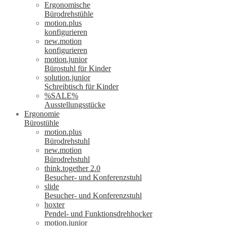
Ergonomische
Bürodrehstühle
motion.plus
konfigurieren
new.motion
konfigurieren
motion.junior
Bürostuhl für Kinder
solution.junior
Schreibtisch für Kinder
%SALE%
Ausstellungsstücke
Ergonomie
Bürostühle
motion.plus
Bürodrehstuhl
new.motion
Bürodrehstuhl
think.together 2.0
Besucher- und Konferenzstuhl
slide
Besucher- und Konferenzstuhl
hoxter
Pendel- und Funktionsdrehhocker
motion.junior