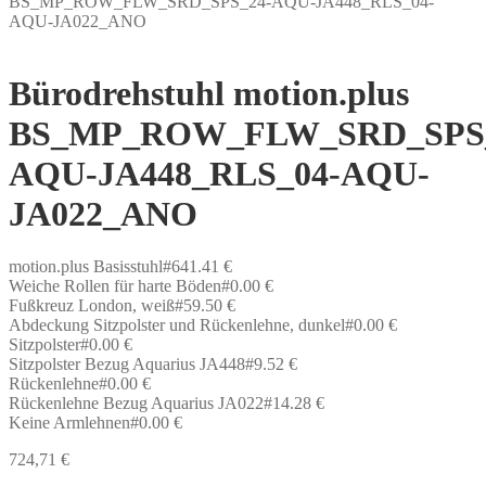
BS_MP_ROW_FLW_SRD_SPS_24-AQU-JA448_RLS_04-
AQU-JA022_ANO
Bürodrehstuhl motion.plus
BS_MP_ROW_FLW_SRD_SPS_
AQU-JA448_RLS_04-AQU-
JA022_ANO
motion.plus Basisstuhl#641.41 €
Weiche Rollen für harte Böden#0.00 €
Fußkreuz London, weiß#59.50 €
Abdeckung Sitzpolster und Rückenlehne, dunkel#0.00 €
Sitzpolster#0.00 €
Sitzpolster Bezug Aquarius JA448#9.52 €
Rückenlehne#0.00 €
Rückenlehne Bezug Aquarius JA022#14.28 €
Keine Armlehnen#0.00 €
724,71
€