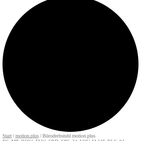
Start
/
motion.plus
/
Bürodrehstuhl motion.plus