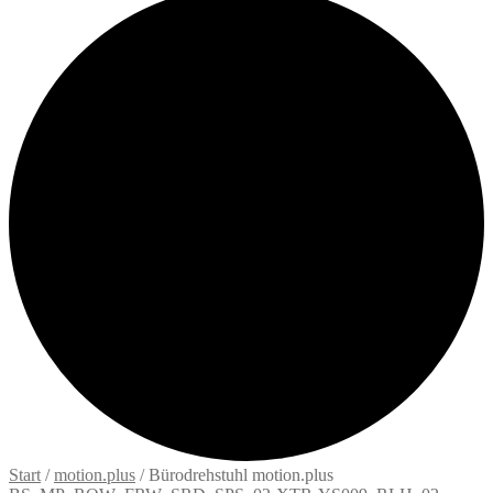
Start
/
motion.plus
/
Bürodrehstuhl motion.plus