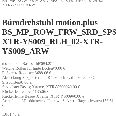
BS_MP_ROW_FRW_SRD_SPS_02-XTR-YS009_RLH_02-
XTR-YS009_ARW
Bürodrehstuhl motion.plus
BS_MP_ROW_FRW_SRD_SPS
XTR-YS009_RLH_02-XTR-
YS009_ARW
motion.plus Basisstuhl#684.25 €
Weiche Rollen für harte Böden#0.00 €
Fußkreuz Root, weiß#88.06 €
Abdeckung Sitzpolster und Rückenlehne, dunkel#0.00 €
Sitzpolster#0.00 €
Sitzpolster Bezug Xtreme, XTR-YS009#0.00 €
Rückenlehne hoch#135.66 €
Rückenlehne Bezug Xtreme, XTR-YS009#0.00 €
Armlehnen 3D höhenverstellbar, weiß, Armauflage schwarz#153.51
€
1.061,48
€