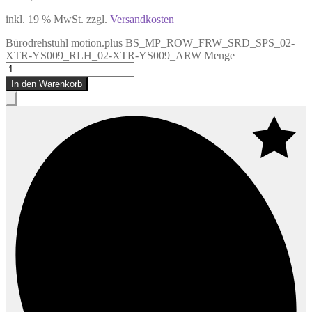
inkl. 19 % MwSt.
zzgl.
Versandkosten
Bürodrehstuhl motion.plus BS_MP_ROW_FRW_SRD_SPS_02-
XTR-YS009_RLH_02-XTR-YS009_ARW Menge
In den Warenkorb