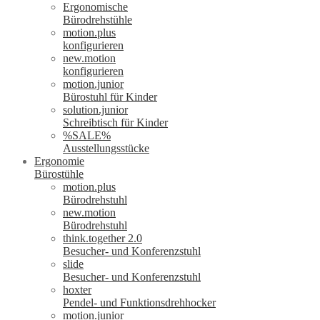
Ergonomische
Bürodrehstühle
motion.plus
konfigurieren
new.motion
konfigurieren
motion.junior
Bürostuhl für Kinder
solution.junior
Schreibtisch für Kinder
%SALE%
Ausstellungsstücke
Ergonomie
Bürostühle
motion.plus
Bürodrehstuhl
new.motion
Bürodrehstuhl
think.together 2.0
Besucher- und Konferenzstuhl
slide
Besucher- und Konferenzstuhl
hoxter
Pendel- und Funktionsdrehhocker
motion.junior