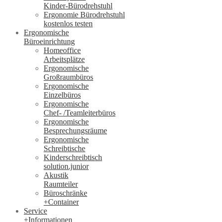
Kinder-Bürodrehstuhl
Ergonomie Bürodrehstuhl
kostenlos testen
Ergonomische
Büroeinrichtung
Homeoffice
Arbeitsplätze
Ergonomische
Großraumbüros
Ergonomische
Einzelbüros
Ergonomische
Chef- /Teamleiterbüros
Ergonomische
Besprechungsräume
Ergonomische
Schreibtische
Kinderschreibtisch
solution.junior
Akustik
Raumteiler
Büroschränke
+Container
Service
+Informationen