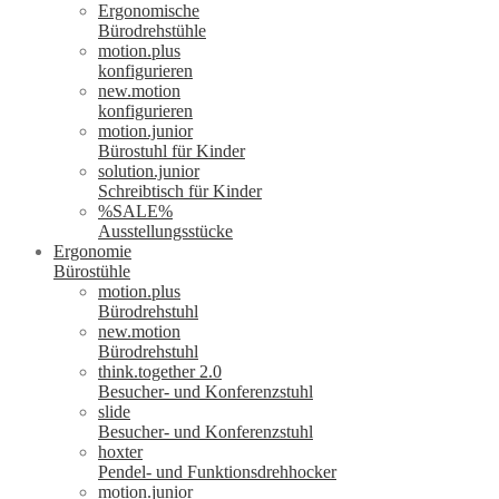
Ergonomische
Bürodrehstühle
motion.plus
konfigurieren
new.motion
konfigurieren
motion.junior
Bürostuhl für Kinder
solution.junior
Schreibtisch für Kinder
%SALE%
Ausstellungsstücke
Ergonomie
Bürostühle
motion.plus
Bürodrehstuhl
new.motion
Bürodrehstuhl
think.together 2.0
Besucher- und Konferenzstuhl
slide
Besucher- und Konferenzstuhl
hoxter
Pendel- und Funktionsdrehhocker
motion.junior