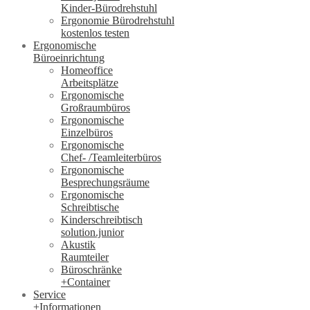
Kinder-Bürodrehstuhl
Ergonomie Bürodrehstuhl
kostenlos testen
Ergonomische
Büroeinrichtung
Homeoffice
Arbeitsplätze
Ergonomische
Großraumbüros
Ergonomische
Einzelbüros
Ergonomische
Chef- /Teamleiterbüros
Ergonomische
Besprechungsräume
Ergonomische
Schreibtische
Kinderschreibtisch
solution.junior
Akustik
Raumteiler
Büroschränke
+Container
Service
+Informationen