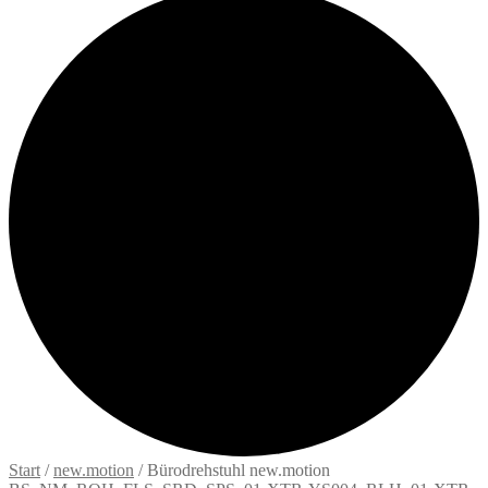
Start
/
new.motion
/
Bürodrehstuhl new.motion