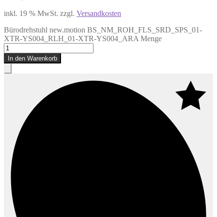
inkl. 19 % MwSt.
zzgl.
Versandkosten
Bürodrehstuhl new.motion BS_NM_ROH_FLS_SRD_SPS_01-
XTR-YS004_RLH_01-XTR-YS004_ARA Menge
In den Warenkorb