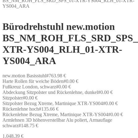
BS_NM_ROH_FLS_SRD_SPS_01-XTR-YS004_RLH_01-XTR-
YS004_ARA
Bürodrehstuhl new.motion
BS_NM_ROH_FLS_SRD_SPS_
XTR-YS004_RLH_01-XTR-
YS004_ARA
new.motion Basisstuhl#763.98 €
Harte Rollen für weiche Böden#0.00 €
Fußkreuz London, schwarz#0.00 €
Abdeckung Sitzpolster und Rückenlehne, dunkel#0.00 €
Sitzpolster#0.00 €
Sitzpolster Bezug Xtreme, Martinique XTR-YS004#0.00 €
Rückenlehne hoch#135.66 €
Rückenlehne Bezug Xtreme, Martinique XTR-YS004#0.00 €
Armlehnen 3D höhenverstellbar Alu poliert, Armauflage
schwarz#148.75 €
1.048,39
€