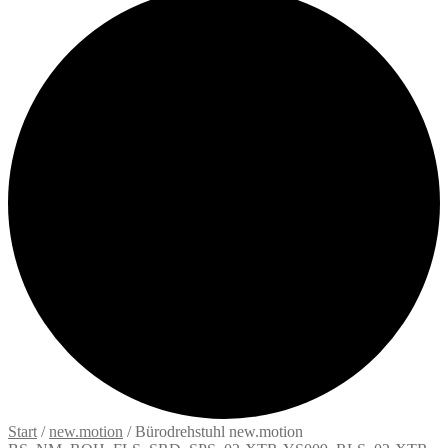
Start
/
new.motion
/
Bürodrehstuhl new.motion