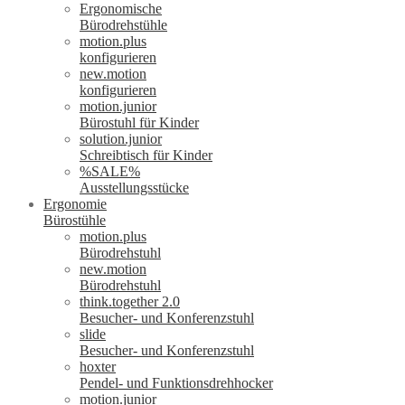
Ergonomische
Bürodrehstühle
motion.plus
konfigurieren
new.motion
konfigurieren
motion.junior
Bürostuhl für Kinder
solution.junior
Schreibtisch für Kinder
%SALE%
Ausstellungsstücke
Ergonomie
Bürostühle
motion.plus
Bürodrehstuhl
new.motion
Bürodrehstuhl
think.together 2.0
Besucher- und Konferenzstuhl
slide
Besucher- und Konferenzstuhl
hoxter
Pendel- und Funktionsdrehhocker
motion.junior