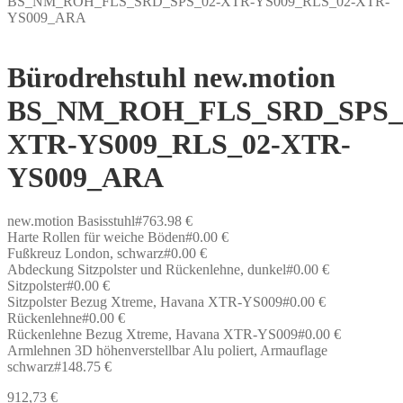
BS_NM_ROH_FLS_SRD_SPS_02-XTR-YS009_RLS_02-XTR-
YS009_ARA
Bürodrehstuhl new.motion
BS_NM_ROH_FLS_SRD_SPS_
XTR-YS009_RLS_02-XTR-
YS009_ARA
new.motion Basisstuhl#763.98 €
Harte Rollen für weiche Böden#0.00 €
Fußkreuz London, schwarz#0.00 €
Abdeckung Sitzpolster und Rückenlehne, dunkel#0.00 €
Sitzpolster#0.00 €
Sitzpolster Bezug Xtreme, Havana XTR-YS009#0.00 €
Rückenlehne#0.00 €
Rückenlehne Bezug Xtreme, Havana XTR-YS009#0.00 €
Armlehnen 3D höhenverstellbar Alu poliert, Armauflage
schwarz#148.75 €
912,73
€