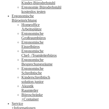
Kinder-Bürodrehstuhl
Ergonomie Bürodrehstuhl
kostenlos testen
Ergonomische
Büroeinrichtung
Homeoffice
Arbeitsplätze
Ergonomische
Großraumbüros
Ergonomische
Einzelbüros
Ergonomische
Chef- /Teamleiterbüros
Ergonomische
Besprechungsräume
Ergonomische
Schreibtische
Kinderschreibtisch
solution.junior
Akustik
Raumteiler
Büroschränke
+Container
Service
+Informationen