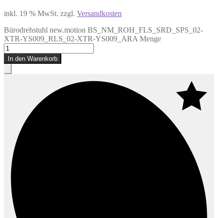
inkl. 19 % MwSt.
zzgl.
Versandkosten
Bürodrehstuhl new.motion BS_NM_ROH_FLS_SRD_SPS_02-
XTR-YS009_RLS_02-XTR-YS009_ARA Menge
In den Warenkorb