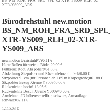
BS_NM_ROH_FRA_SRD_SPL_02-XTR-YS009_RLH_02-
XTR-YS009_ARS
Bürodrehstuhl new.motion
BS_NM_ROH_FRA_SRD_SPL_
XTR-YS009_RLH_02-XTR-
YS009_ARS
new.motion Basisstuhl#796.11 €
Harte Rollen für weiche Böden#0.00 €
Fußkreuz Root, Alu poliert#61.88 €
Abdeckung Sitzpolster und Rückenlehne, dunkel#0.00 €
Sitzpolster 51 cm (für Personen ab 1.85 m Körpergröße)#61.88 €
Sitzpolster Bezug Xtreme YS009#0.00 €
Rückenlehne hoch#113.05 €
Rückenlehne Bezug Xtreme YS009#0.00 €
Armlehnen 2D höhenverstellbar, schwarz, Armauflage
schwarz#82.11 €
1.115,03
€