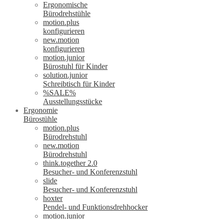
Ergonomische
Bürodrehstühle
motion.plus
konfigurieren
new.motion
konfigurieren
motion.junior
Bürostuhl für Kinder
solution.junior
Schreibtisch für Kinder
%SALE%
Ausstellungsstücke
Ergonomie
Bürostühle
motion.plus
Bürodrehstuhl
new.motion
Bürodrehstuhl
think.together 2.0
Besucher- und Konferenzstuhl
slide
Besucher- und Konferenzstuhl
hoxter
Pendel- und Funktionsdrehhocker
motion.junior