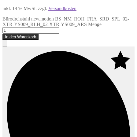
inkl. 19 % MwSt.
zzgl.
Versandkosten
Bürodrehstuhl new.motion BS_NM_ROH_FRA_SRD_SPL_02-
XTR-YS009_RLH_02-XTR-YS009_ARS Menge
In den Warenkorb