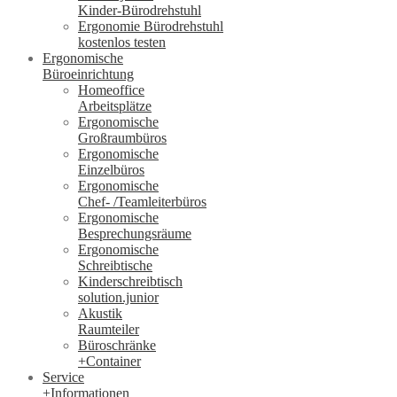
Kinder-Bürodrehstuhl
Ergonomie Bürodrehstuhl
kostenlos testen
Ergonomische
Büroeinrichtung
Homeoffice
Arbeitsplätze
Ergonomische
Großraumbüros
Ergonomische
Einzelbüros
Ergonomische
Chef- /Teamleiterbüros
Ergonomische
Besprechungsräume
Ergonomische
Schreibtische
Kinderschreibtisch
solution.junior
Akustik
Raumteiler
Büroschränke
+Container
Service
+Informationen