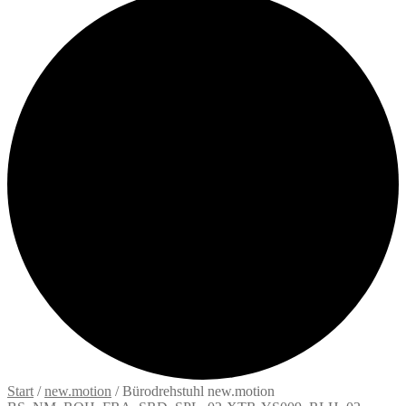
Start
/
new.motion
/
Bürodrehstuhl new.motion