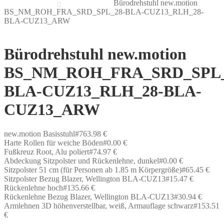
Bürodrehstuhl new.motion
BS_NM_ROH_FRA_SRD_SPL_28-BLA-CUZ13_RLH_28-
BLA-CUZ13_ARW
Bürodrehstuhl new.motion
BS_NM_ROH_FRA_SRD_SPL_
BLA-CUZ13_RLH_28-BLA-
CUZ13_ARW
new.motion Basisstuhl#763.98 €
Harte Rollen für weiche Böden#0.00 €
Fußkreuz Root, Alu poliert#74.97 €
Abdeckung Sitzpolster und Rückenlehne, dunkel#0.00 €
Sitzpolster 51 cm (für Personen ab 1.85 m Körpergröße)#65.45 €
Sitzpolster Bezug Blazer, Wellington BLA-CUZ13#15.47 €
Rückenlehne hoch#135.66 €
Rückenlehne Bezug Blazer, Wellington BLA-CUZ13#30.94 €
Armlehnen 3D höhenverstellbar, weiß, Armauflage schwarz#153.51
€