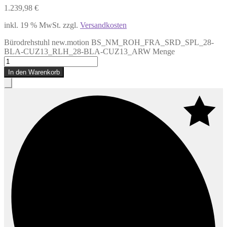
1.239,98
€
inkl. 19 % MwSt.
zzgl.
Versandkosten
Bürodrehstuhl new.motion BS_NM_ROH_FRA_SRD_SPL_28-
BLA-CUZ13_RLH_28-BLA-CUZ13_ARW Menge
In den Warenkorb