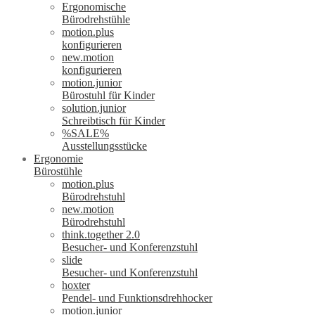
Ergonomische
Bürodrehstühle
motion.plus
konfigurieren
new.motion
konfigurieren
motion.junior
Bürostuhl für Kinder
solution.junior
Schreibtisch für Kinder
%SALE%
Ausstellungsstücke
Ergonomie
Bürostühle
motion.plus
Bürodrehstuhl
new.motion
Bürodrehstuhl
think.together 2.0
Besucher- und Konferenzstuhl
slide
Besucher- und Konferenzstuhl
hoxter
Pendel- und Funktionsdrehhocker
motion.junior