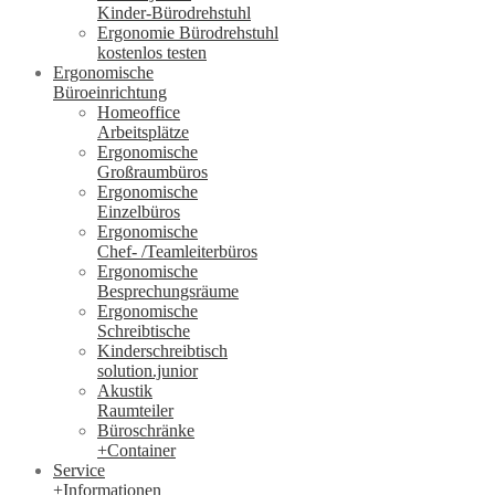
Kinder-Bürodrehstuhl
Ergonomie Bürodrehstuhl
kostenlos testen
Ergonomische
Büroeinrichtung
Homeoffice
Arbeitsplätze
Ergonomische
Großraumbüros
Ergonomische
Einzelbüros
Ergonomische
Chef- /Teamleiterbüros
Ergonomische
Besprechungsräume
Ergonomische
Schreibtische
Kinderschreibtisch
solution.junior
Akustik
Raumteiler
Büroschränke
+Container
Service
+Informationen