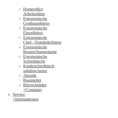
Homeoffice
Arbeitsplätze
Ergonomische
Großraumbüros
Ergonomische
Einzelbüros
Ergonomische
Chef- /Teamleiterbüros
Ergonomische
Besprechungsräume
Ergonomische
Schreibtische
Kinderschreibtisch
solution.junior
Akustik
Raumteiler
Büroschränke
+Container
Service
+Informationen