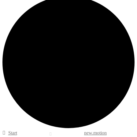
Start
new.motion