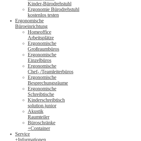
Kinder-Bürodrehstuhl
Ergonomie Bürodrehstuhl
kostenlos testen
Ergonomische
Büroeinrichtung
Homeoffice
Arbeitsplätze
Ergonomische
Großraumbüros
Ergonomische
Einzelbüros
Ergonomische
Chef- /Teamleiterbüros
Ergonomische
Besprechungsräume
Ergonomische
Schreibtische
Kinderschreibtisch
solution.junior
Akustik
Raumteiler
Büroschränke
+Container
Service
+Informationen