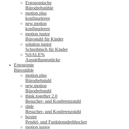
Ergonomische
Bürodrehstühle
motion.plus
konfigurieren
new.motion
konfigurieren
motion.junior
Bürostuhl für Kinder
solution.junior
Schreibtisch für Kinder
%SALE%
Ausstellungsstücke
Ergonomie
Bürostühle
motion.plus
Bürodrehstuhl
new.motion
Bürodrehstuhl
think.together 2.0
Besucher- und Konferenzstuhl
slide
Besucher- und Konferenzstuhl
hoxter
Pendel- und Funktionsdrehhocker
motion.junior