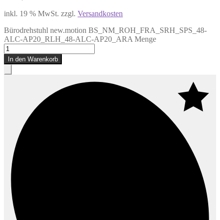
inkl. 19 % MwSt.
zzgl.
Versandkosten
Bürodrehstuhl new.motion BS_NM_ROH_FRA_SRH_SPS_48-
ALC-AP20_RLH_48-ALC-AP20_ARA Menge
In den Warenkorb