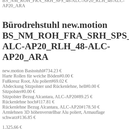
BS_NM_ROH_FRA_SRH_SPS_48-ALC-AP20_RLH_48-ALC-
AP20_ARA
Bürodrehstuhl new.motion
BS_NM_ROH_FRA_SRH_SPS_
ALC-AP20_RLH_48-ALC-
AP20_ARA
new.motion Basisstuhl#734.23 €
Harte Rollen für weiche Böden#0.00 €
Fußkreuz Root, Alu poliert#69.02 €
Abdeckung Sitzpolster und Rückenlehne, hell#0.00 €
Sitzpolster#0.00 €
Sitzpolster Bezug Alcantara, ALC-AP20#89.25 €
Rückenlehne hoch#117.81 €
Rückenlehne Bezug Alcantara, ALC-AP20#178.50 €
Armlehnen 3D höhenverstellbar Alu poliert, Armauflage
schwarz#136.85 €
1.325,66
€