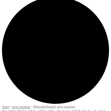
Start
/
new.motion
/
Bürodrehstuhl new.motion