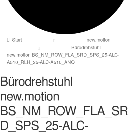
Start
new.motion
Bürodrehstuhl
new.motion BS_NM_ROW_FLA_SRD_SPS_25-ALC-
A510_RLH_25-ALC-A510_ANO
Bürodrehstuhl
new.motion
BS_NM_ROW_FLA_SR
D_SPS_25-ALC-