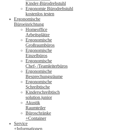
Kinder-Bürodrehstuhl
Ergonomie Bürodrehstuhl
kostenlos testen
Ergonomische
Büroeinrichtung
Homeoffice
Arbeitsplätze
Ergonomische
Großraumbüros
Ergonomische
Einzelbüros
Ergonomische
Chef- /Teamleiterbüros
Ergonomische
Besprechungsräume
Ergonomische
Schreibtische
Kinderschreibtisch
solution.junior
Akustik
Raumteiler
Büroschränke
+Container
Service
+Informationen