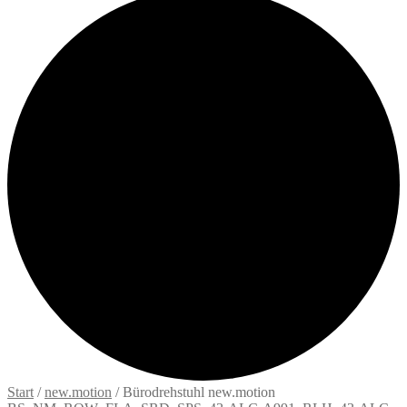
Start
/
new.motion
/
Bürodrehstuhl new.motion