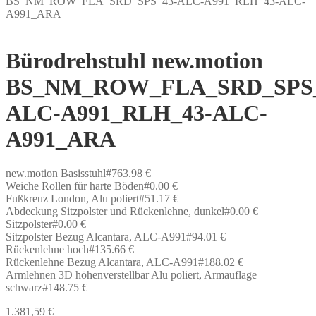
BS_NM_ROW_FLA_SRD_SPS_43-ALC-A991_RLH_43-ALC-
A991_ARA
Bürodrehstuhl new.motion
BS_NM_ROW_FLA_SRD_SPS_
ALC-A991_RLH_43-ALC-
A991_ARA
new.motion Basisstuhl#763.98 €
Weiche Rollen für harte Böden#0.00 €
Fußkreuz London, Alu poliert#51.17 €
Abdeckung Sitzpolster und Rückenlehne, dunkel#0.00 €
Sitzpolster#0.00 €
Sitzpolster Bezug Alcantara, ALC-A991#94.01 €
Rückenlehne hoch#135.66 €
Rückenlehne Bezug Alcantara, ALC-A991#188.02 €
Armlehnen 3D höhenverstellbar Alu poliert, Armauflage
schwarz#148.75 €
1.381,59
€