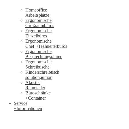
Homeoffice
Arbeitsplätze
Ergonomische
Großraumbüros
Ergonomische
Einzelbüros
Ergonomische
Chef- /Teamleiterbüros
Ergonomische
Besprechungsräume
Ergonomische
Schreibtische
Kinderschreibtisch
solution.junior
Akustik
Raumteiler
Büroschränke
+Container
Service
+Informationen