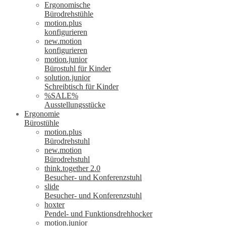
Ergonomische
Bürodrehstühle
motion.plus
konfigurieren
new.motion
konfigurieren
motion.junior
Bürostuhl für Kinder
solution.junior
Schreibtisch für Kinder
%SALE%
Ausstellungsstücke
Ergonomie
Bürostühle
motion.plus
Bürodrehstuhl
new.motion
Bürodrehstuhl
think.together 2.0
Besucher- und Konferenzstuhl
slide
Besucher- und Konferenzstuhl
hoxter
Pendel- und Funktionsdrehhocker
motion.junior