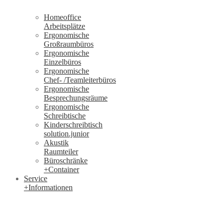
Homeoffice
Arbeitsplätze
Ergonomische
Großraumbüros
Ergonomische
Einzelbüros
Ergonomische
Chef- /Teamleiterbüros
Ergonomische
Besprechungsräume
Ergonomische
Schreibtische
Kinderschreibtisch
solution.junior
Akustik
Raumteiler
Büroschränke
+Container
Service
+Informationen