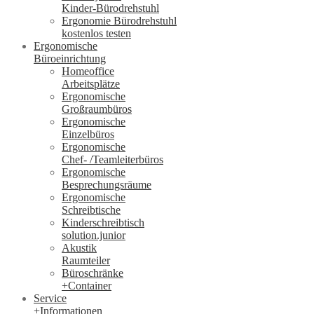
Kinder-Bürodrehstuhl
Ergonomie Bürodrehstuhl
kostenlos testen
Ergonomische
Büroeinrichtung
Homeoffice
Arbeitsplätze
Ergonomische
Großraumbüros
Ergonomische
Einzelbüros
Ergonomische
Chef- /Teamleiterbüros
Ergonomische
Besprechungsräume
Ergonomische
Schreibtische
Kinderschreibtisch
solution.junior
Akustik
Raumteiler
Büroschränke
+Container
Service
+Informationen