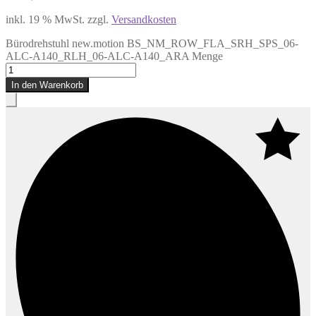
inkl. 19 % MwSt.
zzgl.
Versandkosten
Bürodrehstuhl new.motion BS_NM_ROW_FLA_SRH_SPS_06-
ALC-A140_RLH_06-ALC-A140_ARA Menge
In den Warenkorb