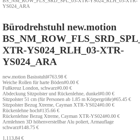
BS_NM_ROW_FLS_SRD_SPL_03-XTR-YS024_RLH_03-XTR-
YS024_ARA
Bürodrehstuhl new.motion
BS_NM_ROW_FLS_SRD_SPL_
XTR-YS024_RLH_03-XTR-
YS024_ARA
new.motion Basisstuhl#763.98 €
Weiche Rollen für harte Böden#0.00 €
Fußkreuz London, schwarz#0.00 €
Abdeckung Sitzpolster und Rückenlehne, dunkel#0.00 €
Sitzpolster 51 cm (für Personen ab 1.85 m Körpergröße)#65.45 €
Sitzpolster Bezug Xtreme, Cayman XTR-YS024#0.00 €
Rückenlehne hoch#135.66 €
Rückenlehne Bezug Xtreme, Cayman XTR-YS024#0.00 €
Armlehnen 3D höhenverstellbar Alu poliert, Armauflage
schwarz#148.75 €
1.113,84
€