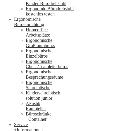
Kinder-Bürodrehstuhl
Ergonomie Bürodrehstuhl
kostenlos testen
Ergonomische
Büroeinrichtung
Homeoffice
Arbeitsplätze
Ergonomische
Großraumbüros
Ergonomische
Einzelbüros
Ergonomische
Chef- /Teamleiterbüros
Ergonomische
Besprechungsräume
Ergonomische
Schreibtische
Kinderschreibtisch
solution.junior
Akustik
Raumteiler
Büroschränke
+Container
Service
+Informationen