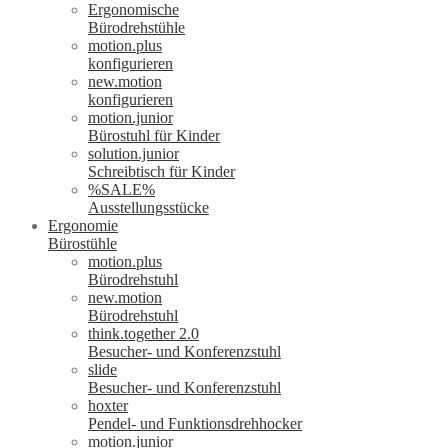
Ergonomische
Bürodrehstühle
motion.plus
konfigurieren
new.motion
konfigurieren
motion.junior
Bürostuhl für Kinder
solution.junior
Schreibtisch für Kinder
%SALE%
Ausstellungsstücke
Ergonomie
Bürostühle
motion.plus
Bürodrehstuhl
new.motion
Bürodrehstuhl
think.together 2.0
Besucher- und Konferenzstuhl
slide
Besucher- und Konferenzstuhl
hoxter
Pendel- und Funktionsdrehhocker
motion.junior