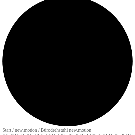
Start
/
new.motion
/
Bürodrehstuhl new.motion