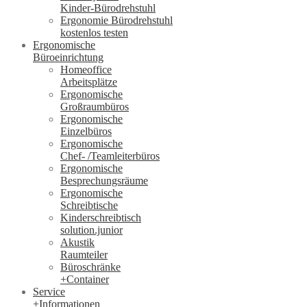
Kinder-Bürodrehstuhl
Ergonomie Bürodrehstuhl
kostenlos testen
Ergonomische
Büroeinrichtung
Homeoffice
Arbeitsplätze
Ergonomische
Großraumbüros
Ergonomische
Einzelbüros
Ergonomische
Chef- /Teamleiterbüros
Ergonomische
Besprechungsräume
Ergonomische
Schreibtische
Kinderschreibtisch
solution.junior
Akustik
Raumteiler
Büroschränke
+Container
Service
+Informationen