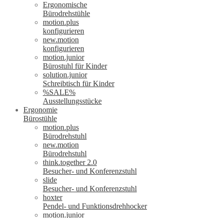
Ergonomische
Bürodrehstühle
motion.plus
konfigurieren
new.motion
konfigurieren
motion.junior
Bürostuhl für Kinder
solution.junior
Schreibtisch für Kinder
%SALE%
Ausstellungsstücke
Ergonomie
Bürostühle
motion.plus
Bürodrehstuhl
new.motion
Bürodrehstuhl
think.together 2.0
Besucher- und Konferenzstuhl
slide
Besucher- und Konferenzstuhl
hoxter
Pendel- und Funktionsdrehhocker
motion.junior