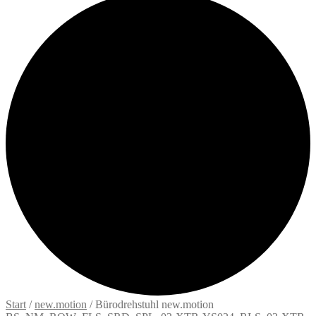
Start
/
new.motion
/
Bürodrehstuhl new.motion