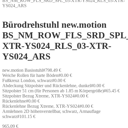
BS_NM_ROW_FLS_SRD_SPL_03-XTR-YS024_RLS_03-XTR-
YS024_ARS
Bürodrehstuhl new.motion
BS_NM_ROW_FLS_SRD_SPL_
XTR-YS024_RLS_03-XTR-
YS024_ARS
new.motion Basisstuhl#798.49 €
Weiche Rollen für harte Böden#0.00 €
Fußkreuz London, schwarz#0.00 €
Abdeckung Sitzpolster und Rückenlehne, dunkel#0.00 €
Sitzpolster 51 cm (für Personen ab 1.85 m Körpergröße)#65.45 €
Sitzpolster Bezug Xtreme, XTR-YS024#0.00 €
Rückenlehne#0.00 €
Rückenlehne Bezug Xtreme, XTR-YS024#0.00 €
Armlehnen 2D höhenverstellbar, schwarz, Armauflage
schwarz#101.15 €
965,09
€