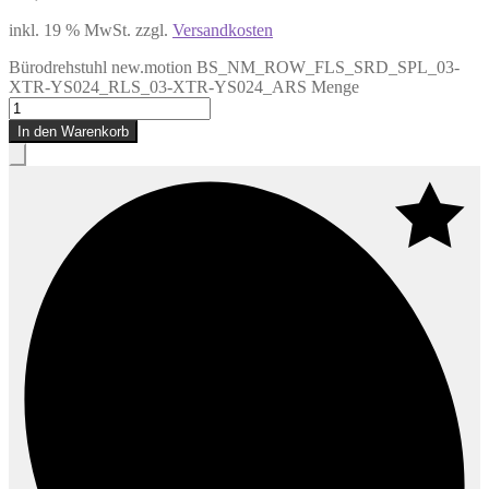
inkl. 19 % MwSt.
zzgl.
Versandkosten
Bürodrehstuhl new.motion BS_NM_ROW_FLS_SRD_SPL_03-
XTR-YS024_RLS_03-XTR-YS024_ARS Menge
In den Warenkorb