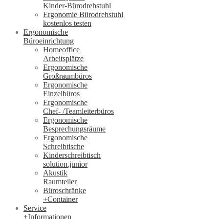
Kinder-Bürodrehstuhl
Ergonomie Bürodrehstuhl
kostenlos testen
Ergonomische
Büroeinrichtung
Homeoffice
Arbeitsplätze
Ergonomische
Großraumbüros
Ergonomische
Einzelbüros
Ergonomische
Chef- /Teamleiterbüros
Ergonomische
Besprechungsräume
Ergonomische
Schreibtische
Kinderschreibtisch
solution.junior
Akustik
Raumteiler
Büroschränke
+Container
Service
+Informationen