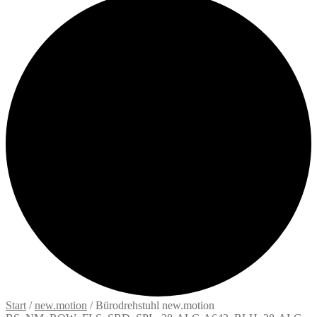
Start
/
new.motion
/
Bürodrehstuhl new.motion