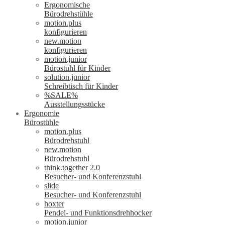
Ergonomische
Bürodrehstühle
motion.plus
konfigurieren
new.motion
konfigurieren
motion.junior
Bürostuhl für Kinder
solution.junior
Schreibtisch für Kinder
%SALE%
Ausstellungsstücke
Ergonomie
Bürostühle
motion.plus
Bürodrehstuhl
new.motion
Bürodrehstuhl
think.together 2.0
Besucher- und Konferenzstuhl
slide
Besucher- und Konferenzstuhl
hoxter
Pendel- und Funktionsdrehhocker
motion.junior