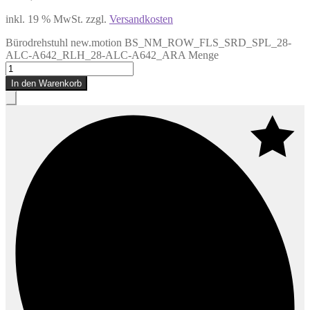
inkl. 19 % MwSt.
zzgl.
Versandkosten
Bürodrehstuhl new.motion BS_NM_ROW_FLS_SRD_SPL_28-
ALC-A642_RLH_28-ALC-A642_ARA Menge
In den Warenkorb