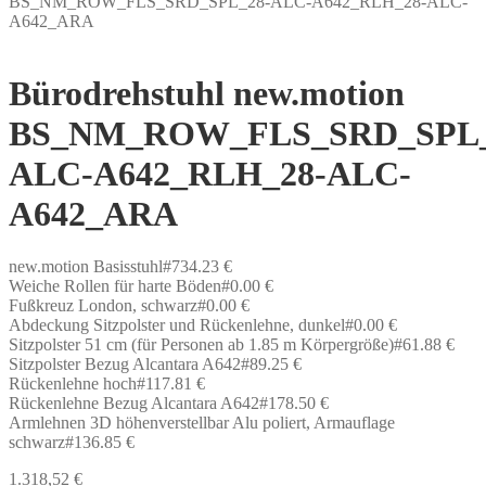
BS_NM_ROW_FLS_SRD_SPL_28-ALC-A642_RLH_28-ALC-
A642_ARA
Bürodrehstuhl new.motion
BS_NM_ROW_FLS_SRD_SPL_
ALC-A642_RLH_28-ALC-
A642_ARA
new.motion Basisstuhl#734.23 €
Weiche Rollen für harte Böden#0.00 €
Fußkreuz London, schwarz#0.00 €
Abdeckung Sitzpolster und Rückenlehne, dunkel#0.00 €
Sitzpolster 51 cm (für Personen ab 1.85 m Körpergröße)#61.88 €
Sitzpolster Bezug Alcantara A642#89.25 €
Rückenlehne hoch#117.81 €
Rückenlehne Bezug Alcantara A642#178.50 €
Armlehnen 3D höhenverstellbar Alu poliert, Armauflage
schwarz#136.85 €
1.318,52
€