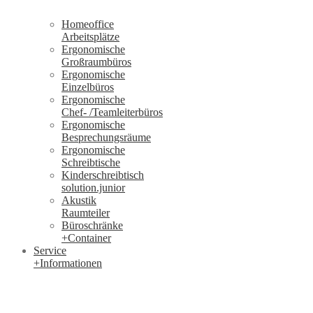
Homeoffice
Arbeitsplätze
Ergonomische
Großraumbüros
Ergonomische
Einzelbüros
Ergonomische
Chef- /Teamleiterbüros
Ergonomische
Besprechungsräume
Ergonomische
Schreibtische
Kinderschreibtisch
solution.junior
Akustik
Raumteiler
Büroschränke
+Container
Service
+Informationen