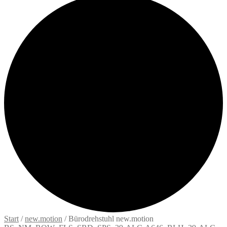
Start
/
new.motion
/
Bürodrehstuhl new.motion