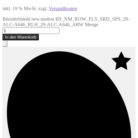
inkl. 19 % MwSt.
zzgl.
Versandkosten
Bürodrehstuhl new.motion BS_NM_ROW_FLS_SRD_SPS_29-
ALC-A646_RLH_29-ALC-A646_ARW Menge
In den Warenkorb