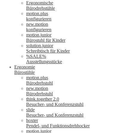
Ergonomische
Bürodrehstühle
motion.plus
konfigurieren
new.motion
konfigurieren
motion.junior
Bürostuhl für Kinder
solution.junior
Schreibtisch für Kinder
%SALE%
Ausstellungsstücke
Ergonomie
Bürostühle
motion.plus
Bürodrehstuhl
new.motion
Bürodrehstuhl
think.together 2.0
Besucher- und Konferenzstuhl
slide
Besucher- und Konferenzstuhl
hoxter
Pendel- und Funktionsdrehhocker
motion.junior