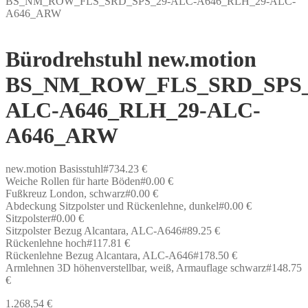
BS_NM_ROW_FLS_SRD_SPS_29-ALC-A646_RLH_29-ALC-
A646_ARW
Bürodrehstuhl new.motion
BS_NM_ROW_FLS_SRD_SPS_
ALC-A646_RLH_29-ALC-
A646_ARW
new.motion Basisstuhl#734.23 €
Weiche Rollen für harte Böden#0.00 €
Fußkreuz London, schwarz#0.00 €
Abdeckung Sitzpolster und Rückenlehne, dunkel#0.00 €
Sitzpolster#0.00 €
Sitzpolster Bezug Alcantara, ALC-A646#89.25 €
Rückenlehne hoch#117.81 €
Rückenlehne Bezug Alcantara, ALC-A646#178.50 €
Armlehnen 3D höhenverstellbar, weiß, Armauflage schwarz#148.75
€
1.268,54
€