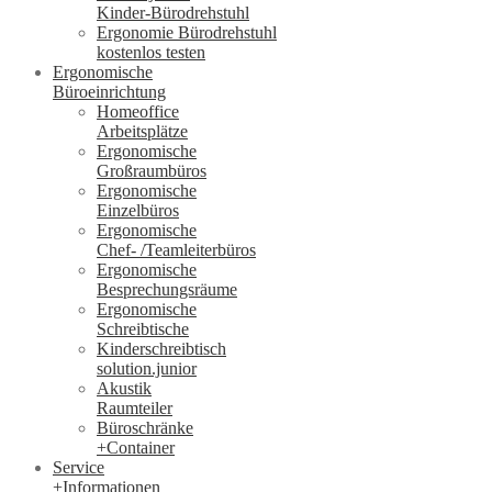
Kinder-Bürodrehstuhl
Ergonomie Bürodrehstuhl
kostenlos testen
Ergonomische
Büroeinrichtung
Homeoffice
Arbeitsplätze
Ergonomische
Großraumbüros
Ergonomische
Einzelbüros
Ergonomische
Chef- /Teamleiterbüros
Ergonomische
Besprechungsräume
Ergonomische
Schreibtische
Kinderschreibtisch
solution.junior
Akustik
Raumteiler
Büroschränke
+Container
Service
+Informationen