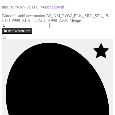
inkl. 19 % MwSt.
zzgl.
Versandkosten
Bürodrehstuhl new.motion BS_NM_ROW_FLW_SRH_SPL_15-
LED-P999_RLH_42-ALC-A990_ARW Menge
In den Warenkorb