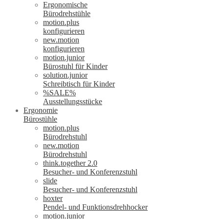
Ergonomische
Bürodrehstühle
motion.plus
konfigurieren
new.motion
konfigurieren
motion.junior
Bürostuhl für Kinder
solution.junior
Schreibtisch für Kinder
%SALE%
Ausstellungsstücke
Ergonomie
Bürostühle
motion.plus
Bürodrehstuhl
new.motion
Bürodrehstuhl
think.together 2.0
Besucher- und Konferenzstuhl
slide
Besucher- und Konferenzstuhl
hoxter
Pendel- und Funktionsdrehhocker
motion.junior