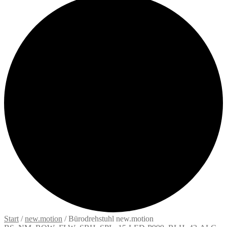
Start
/
new.motion
/
Bürodrehstuhl new.motion