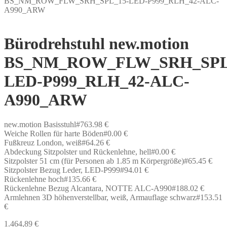
BS_NM_ROW_FLW_SRH_SPL_15-LED-P999_RLH_42-ALC-
A990_ARW
Bürodrehstuhl new.motion
BS_NM_ROW_FLW_SRH_SPL
LED-P999_RLH_42-ALC-
A990_ARW
new.motion Basisstuhl#763.98 €
Weiche Rollen für harte Böden#0.00 €
Fußkreuz London, weiß#64.26 €
Abdeckung Sitzpolster und Rückenlehne, hell#0.00 €
Sitzpolster 51 cm (für Personen ab 1.85 m Körpergröße)#65.45 €
Sitzpolster Bezug Leder, LED-P999#94.01 €
Rückenlehne hoch#135.66 €
Rückenlehne Bezug Alcantara, NOTTE ALC-A990#188.02 €
Armlehnen 3D höhenverstellbar, weiß, Armauflage schwarz#153.51
€
1.464,89
€