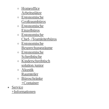
Homeoffice
Arbeitsplätze
Ergonomische
Großraumbüros
Ergonomische
Einzelbüros
Ergonomische
Chef- /Teamleiterbüros
Ergonomische
Besprechungsräume
Ergonomische
Schreibtische
Kinderschreibtisch
solution.junior
Akustik
Raumteiler
Büroschränke
+Container
Service
+Informationen