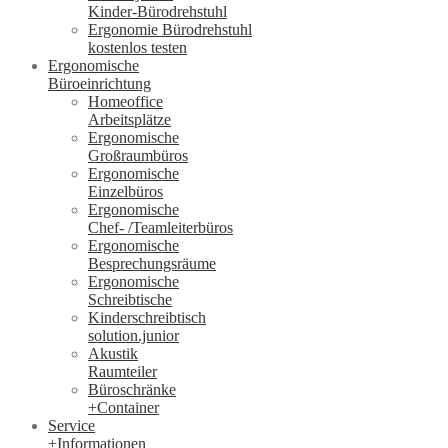
Kinder-Bürodrehstuhl
Ergonomie Bürodrehstuhl
kostenlos testen
Ergonomische
Büroeinrichtung
Homeoffice
Arbeitsplätze
Ergonomische
Großraumbüros
Ergonomische
Einzelbüros
Ergonomische
Chef- /Teamleiterbüros
Ergonomische
Besprechungsräume
Ergonomische
Schreibtische
Kinderschreibtisch
solution.junior
Akustik
Raumteiler
Büroschränke
+Container
Service
+Informationen