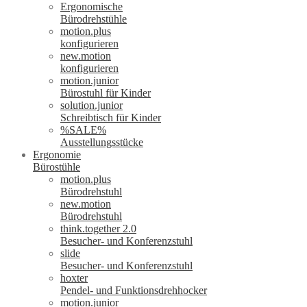
Ergonomische
Bürodrehstühle
motion.plus
konfigurieren
new.motion
konfigurieren
motion.junior
Bürostuhl für Kinder
solution.junior
Schreibtisch für Kinder
%SALE%
Ausstellungsstücke
Ergonomie
Bürostühle
motion.plus
Bürodrehstuhl
new.motion
Bürodrehstuhl
think.together 2.0
Besucher- und Konferenzstuhl
slide
Besucher- und Konferenzstuhl
hoxter
Pendel- und Funktionsdrehhocker
motion.junior