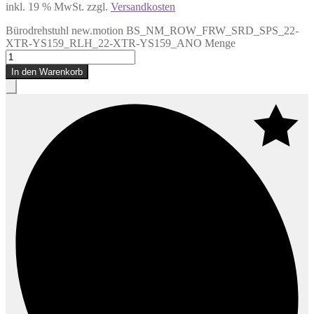
inkl. 19 % MwSt.
zzgl.
Versandkosten
Bürodrehstuhl new.motion BS_NM_ROW_FRW_SRD_SPS_22-
XTR-YS159_RLH_22-XTR-YS159_ANO Menge
In den Warenkorb