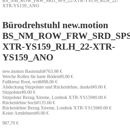
BS_NM_ROW_FRW_SRD_SPS_22-XTR-YS159_RLH_22-
XTR-YS159_ANO
Bürodrehstuhl new.motion
BS_NM_ROW_FRW_SRD_SPS
XTR-YS159_RLH_22-XTR-
YS159_ANO
new.motion Basisstuhl#763.98 €
Weiche Rollen für harte Böden#0.00 €
Fußkreuz Root, weiß#88.06 €
Abdeckung Sitzpolster und Rückenlehne, dunkel#0.00 €
Sitzpolster#0.00 €
Sitzpolster Bezug Xtreme, Lombok XTR-YS159#0.00 €
Rückenlehne hoch#135.66 €
Rückenlehne Bezug Xtreme, Lombok XTR-YS159#0.00 €
Keine Armlehnen#0.00 €
987,70
€