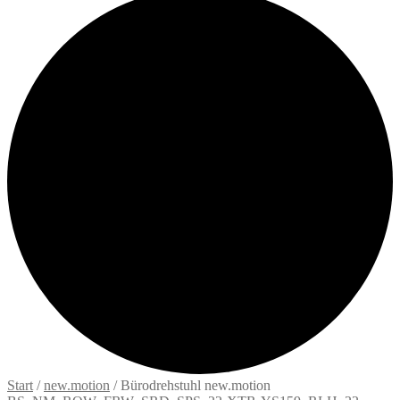
Start
/
new.motion
/
Bürodrehstuhl new.motion