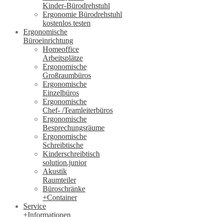
Kinder-Bürodrehstuhl
Ergonomie Bürodrehstuhl
kostenlos testen
Ergonomische
Büroeinrichtung
Homeoffice
Arbeitsplätze
Ergonomische
Großraumbüros
Ergonomische
Einzelbüros
Ergonomische
Chef- /Teamleiterbüros
Ergonomische
Besprechungsräume
Ergonomische
Schreibtische
Kinderschreibtisch
solution.junior
Akustik
Raumteiler
Büroschränke
+Container
Service
+Informationen