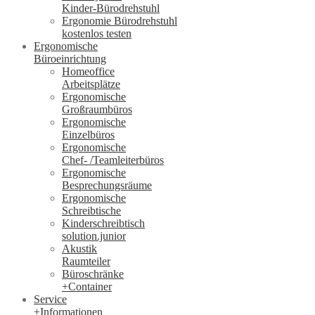
Kinder-Bürodrehstuhl
Ergonomie Bürodrehstuhl
kostenlos testen
Ergonomische
Büroeinrichtung
Homeoffice
Arbeitsplätze
Ergonomische
Großraumbüros
Ergonomische
Einzelbüros
Ergonomische
Chef- /Teamleiterbüros
Ergonomische
Besprechungsräume
Ergonomische
Schreibtische
Kinderschreibtisch
solution.junior
Akustik
Raumteiler
Büroschränke
+Container
Service
+Informationen