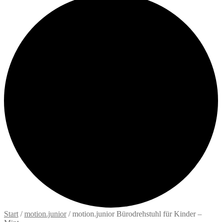
Start
/
motion.junior
/
motion.junior Bürodrehstuhl für Kinder –