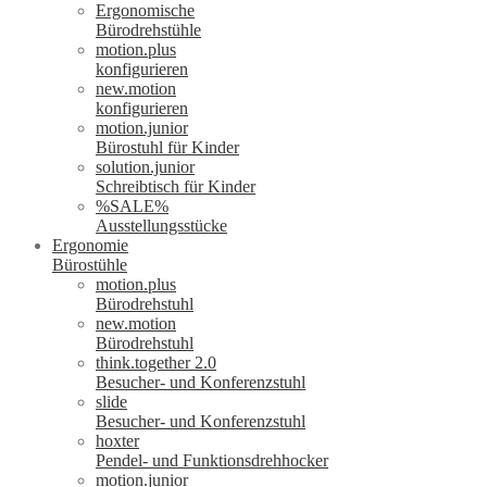
Ergonomische
Bürodrehstühle
motion.plus
konfigurieren
new.motion
konfigurieren
motion.junior
Bürostuhl für Kinder
solution.junior
Schreibtisch für Kinder
%SALE%
Ausstellungsstücke
Ergonomie
Bürostühle
motion.plus
Bürodrehstuhl
new.motion
Bürodrehstuhl
think.together 2.0
Besucher- und Konferenzstuhl
slide
Besucher- und Konferenzstuhl
hoxter
Pendel- und Funktionsdrehhocker
motion.junior