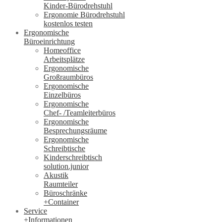
Kinder-Bürodrehstuhl
Ergonomie Bürodrehstuhl
kostenlos testen
Ergonomische
Büroeinrichtung
Homeoffice
Arbeitsplätze
Ergonomische
Großraumbüros
Ergonomische
Einzelbüros
Ergonomische
Chef- /Teamleiterbüros
Ergonomische
Besprechungsräume
Ergonomische
Schreibtische
Kinderschreibtisch
solution.junior
Akustik
Raumteiler
Büroschränke
+Container
Service
+Informationen