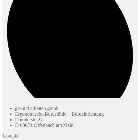
gesund arbeiten gmbh
Ergonomische Bürostühle + Büroeinrichtung
Daimlerstr. 27
D 63071 Offenbach am Main
Kontakt