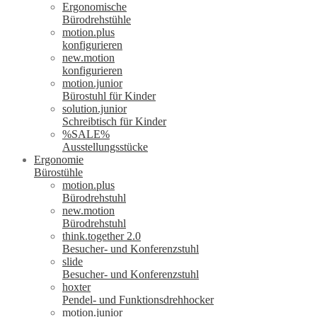
Ergonomische
Bürodrehstühle
motion.plus
konfigurieren
new.motion
konfigurieren
motion.junior
Bürostuhl für Kinder
solution.junior
Schreibtisch für Kinder
%SALE%
Ausstellungsstücke
Ergonomie
Bürostühle
motion.plus
Bürodrehstuhl
new.motion
Bürodrehstuhl
think.together 2.0
Besucher- und Konferenzstuhl
slide
Besucher- und Konferenzstuhl
hoxter
Pendel- und Funktionsdrehhocker
motion.junior