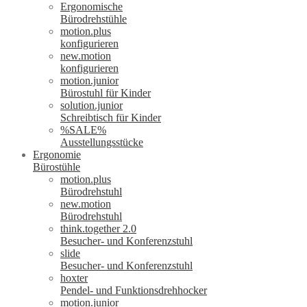
Ergonomische
Bürodrehstühle
motion.plus
konfigurieren
new.motion
konfigurieren
motion.junior
Bürostuhl für Kinder
solution.junior
Schreibtisch für Kinder
%SALE%
Ausstellungsstücke
Ergonomie
Bürostühle
motion.plus
Bürodrehstuhl
new.motion
Bürodrehstuhl
think.together 2.0
Besucher- und Konferenzstuhl
slide
Besucher- und Konferenzstuhl
hoxter
Pendel- und Funktionsdrehhocker
motion.junior