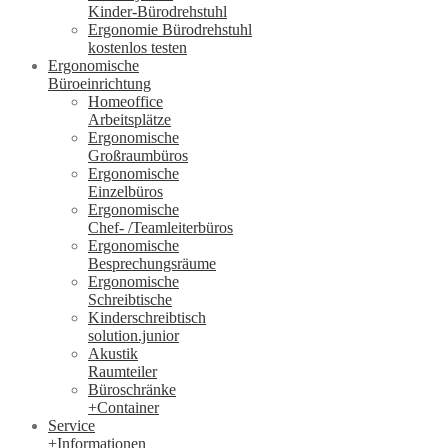
Kinder-Bürodrehstuhl
Ergonomie Bürodrehstuhl
kostenlos testen
Ergonomische
Büroeinrichtung
Homeoffice
Arbeitsplätze
Ergonomische
Großraumbüros
Ergonomische
Einzelbüros
Ergonomische
Chef- /Teamleiterbüros
Ergonomische
Besprechungsräume
Ergonomische
Schreibtische
Kinderschreibtisch
solution.junior
Akustik
Raumteiler
Büroschränke
+Container
Service
+Informationen