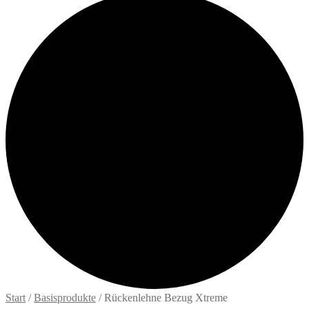
Start
/
Basisprodukte
/
Rückenlehne Bezug Xtreme